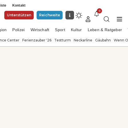
iste
Kontakt
9
Unterstützen
Reichweite
gion
Polizei
Wirtschaft
Sport
Kultur
Leben & Ratgeber
ence Center
Ferienzauber '26
Testturm
Neckarline
Gäubahn
Wenn Or