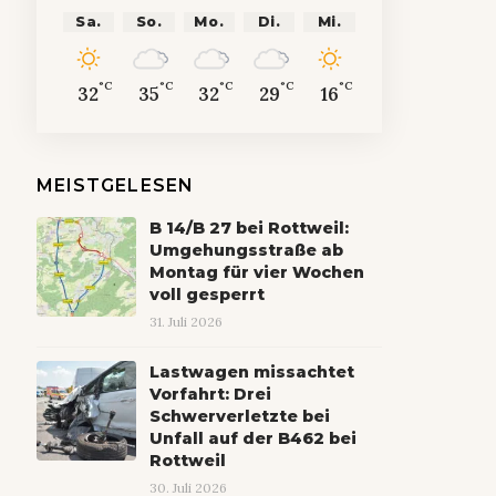
Sa.
So.
Mo.
Di.
Mi.
°C
°C
°C
°C
°C
32
35
32
29
16
MEISTGELESEN
B 14/B 27 bei Rottweil:
Umgehungsstraße ab
Montag für vier Wochen
voll gesperrt
31. Juli 2026
Lastwagen missachtet
Vorfahrt: Drei
Schwerverletzte bei
Unfall auf der B462 bei
Rottweil
30. Juli 2026