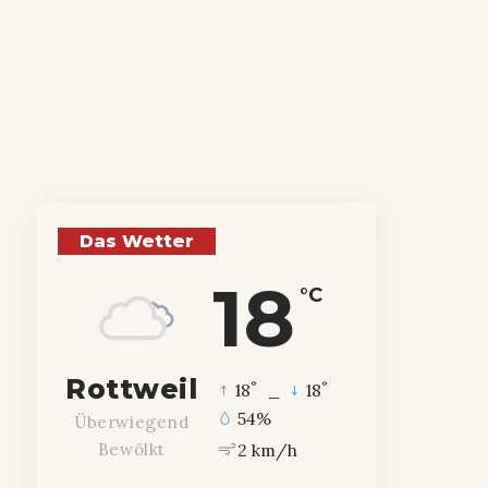
Das Wetter
18
°C
Rottweil
°
°
18
_
18
54%
Überwiegend
2 km/h
Bewölkt