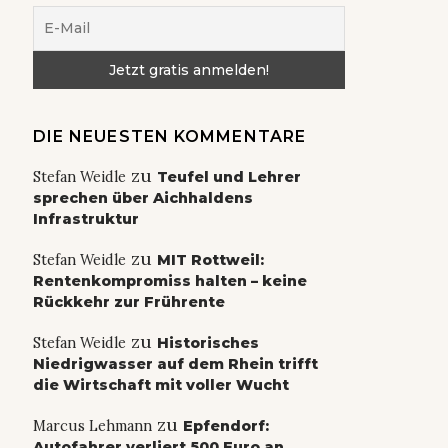
DIE NEUESTEN KOMMENTARE
zu
Stefan Weidle
Teufel und Lehrer
sprechen über Aichhaldens
Infrastruktur
zu
Stefan Weidle
MIT Rottweil:
Rentenkompromiss halten – keine
Rückkehr zur Frührente
zu
Stefan Weidle
Historisches
Niedrigwasser auf dem Rhein trifft
die Wirtschaft mit voller Wucht
zu
Marcus Lehmann
Epfendorf:
Autofahrer verliert 500 Euro an