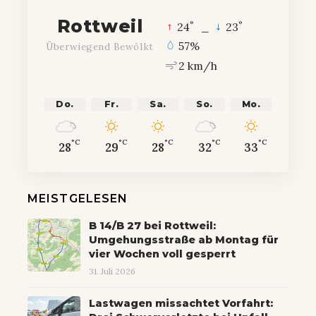
Rottweil
°
°
24
_
23
57%
Überwiegend Bewölkt
2 km/h
Do.
Fr.
Sa.
So.
Mo.
°C
°C
°C
°C
°C
28
29
28
32
33
MEISTGELESEN
B 14/B 27 bei Rottweil:
Umgehungsstraße ab Montag für
vier Wochen voll gesperrt
31. Juli 2026
Lastwagen missachtet Vorfahrt: