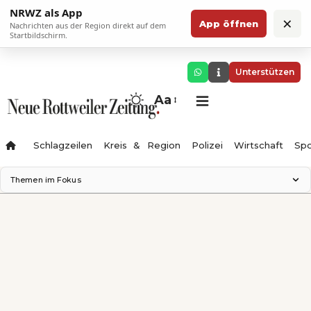
NRWZ als App
×
App öffnen
Nachrichten aus der Region direkt auf dem
Startbildschirm.
Unterstützen
Aa
Schlagzeilen
Kreis & Region
Polizei
Wirtschaft
Spo
Themen im Fokus
Landesgartenschau 2028
Science Center
Staatsmann: Theater & Denken
Ferienzauber '26
Testturm
Neckarline
Gäubahn