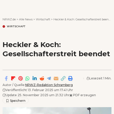
Wenn Orte erzählen ...
NRWZ.de
>
Alle News
>
Wirtschaft
>
Heckler & Koch: Gesellschafterstreit beendet
WIRTSCHAFT
Heckler & Koch:
Gesellschafterstreit beendet
Lesezeit 1 Min.
Autor / Quelle:
NRWZ-Redaktion Schramberg
Veröffentlicht 13. Februar 2025 um 17.41 Uhr
Update 25. November 2025 um 21.32 Uhr
▣
PDF erzeugen