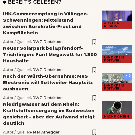
BEREITS GELESEN?
IHK-Sommerempfang in Villingen-
Schwenningen: Mittelstand
AUS DER
zwischen Bürokratie-Frust und
REGION
Kampflächeln
Autor / Quelle:
NRWZ-Redaktion
Neuer Solarpark bei Epfendorf-
Trichtingen: Fünf Megawatt für 1.800
LANDKREIS
Haushalte
ROTTWEIL
Autor / Quelle:
NRWZ-Redaktion
Nach der Würth-Übernahme: MRS
2
Electronic will Rottweiler Hauptsitz
LANDKREIS
ausbauen
ROTTWEIL
Autor / Quelle:
NRWZ-Redaktion
Niedrigwasser auf dem Rhein:
Kraftstoffversorgung im Südwesten
gesichert – aber der Aufwand steigt
NACHRICHTEN
deutlich
Autor / Quelle:
Peter Arnegger