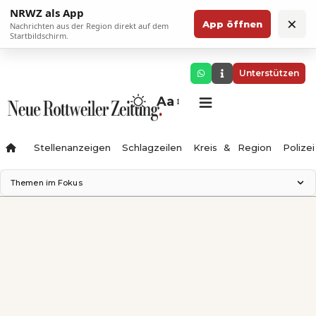
NRWZ als App
×
App öffnen
Nachrichten aus der Region direkt auf dem
Startbildschirm.
Unterstützen
Aa
Stellenanzeigen
Schlagzeilen
Kreis & Region
Polizei
Themen im Fokus
Landesgartenschau 2028
Zimmertheater Rottweil
Science Center
Ferienzauber '26
Testturm
Neckarline
Gäubahn