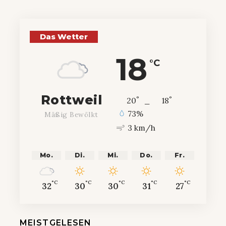
Das Wetter
18
°C
Rottweil
°
°
20
_
18
73%
Mäßig Bewölkt
3 km/h
Mo.
Di.
Mi.
Do.
Fr.
°C
°C
°C
°C
°C
32
30
30
31
27
MEISTGELESEN