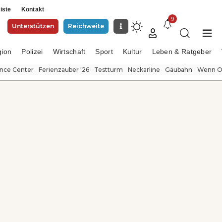
iste
Kontakt
9
Unterstützen
Reichweite
gion
Polizei
Wirtschaft
Sport
Kultur
Leben & Ratgeber
ence Center
Ferienzauber '26
Testturm
Neckarline
Gäubahn
Wenn Or