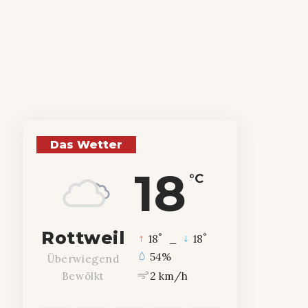
Das Wetter
18
°C
Rottweil
°
°
18
_
18
54%
Überwiegend
2 km/h
Bewölkt