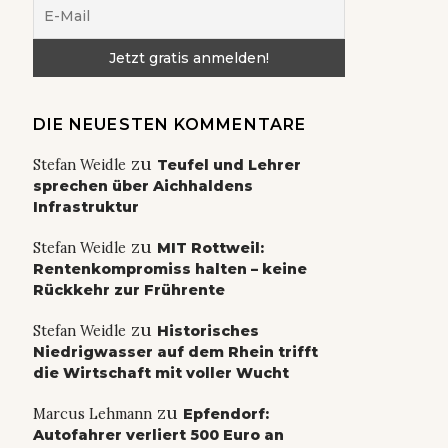
DIE NEUESTEN KOMMENTARE
zu
Stefan Weidle
Teufel und Lehrer
sprechen über Aichhaldens
Infrastruktur
zu
Stefan Weidle
MIT Rottweil:
Rentenkompromiss halten – keine
Rückkehr zur Frührente
zu
Stefan Weidle
Historisches
Niedrigwasser auf dem Rhein trifft
die Wirtschaft mit voller Wucht
zu
Marcus Lehmann
Epfendorf:
Autofahrer verliert 500 Euro an