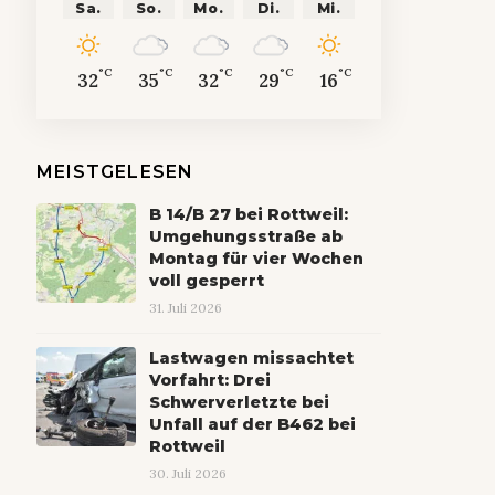
Sa.
So.
Mo.
Di.
Mi.
°C
°C
°C
°C
°C
32
35
32
29
16
MEISTGELESEN
B 14/B 27 bei Rottweil:
Umgehungsstraße ab
Montag für vier Wochen
voll gesperrt
31. Juli 2026
Lastwagen missachtet
Vorfahrt: Drei
Schwerverletzte bei
Unfall auf der B462 bei
Rottweil
30. Juli 2026