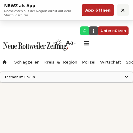
NRWZ als App
×
App öffnen
Nachrichten aus der Region direkt auf dem
Startbildschirm.
Unterstützen
Aa
Schlagzeilen
Kreis & Region
Polizei
Wirtschaft
Spo
Themen im Fokus
Landesgartenschau 2028
Science Center
Staatsmann: Theater & Denken
Ferienzauber '26
Testturm
Neckarline
Gäubahn