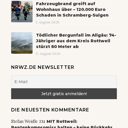
Fahrzeugbrand greift auf
Wohnhaus über – 120.000 Euro
Schaden in Schramberg-Sulgen
1. August 2026
Tödlicher Bergunfall im Allgäu: 74-
Jähriger aus dem Kreis Rottweil
stürzt 80 Meter ab
5. August 2026
NRWZ.DE NEWSLETTER
DIE NEUESTEN KOMMENTARE
zu
Stefan Weidle
MIT Rottweil:
Rentenkompromiss halten – keine Rückkehr