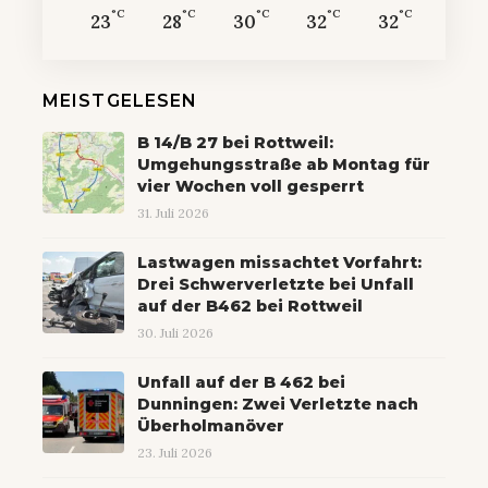
°C
°C
°C
°C
°C
23
28
30
32
32
MEISTGELESEN
B 14/B 27 bei Rottweil:
Umgehungsstraße ab Montag für
vier Wochen voll gesperrt
31. Juli 2026
Lastwagen missachtet Vorfahrt:
Drei Schwerverletzte bei Unfall
auf der B462 bei Rottweil
30. Juli 2026
Unfall auf der B 462 bei
Dunningen: Zwei Verletzte nach
Überholmanöver
23. Juli 2026