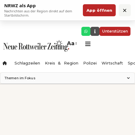
NRWZ als App
×
App öffnen
Nachrichten aus der Region direkt auf dem
Startbildschirm.
Unterstützen
Aa
Schlagzeilen
Kreis & Region
Polizei
Wirtschaft
Spo
Themen im Fokus
Landesgartenschau 2028
Science Center
Staatsmann: Theater & Denken
Ferienzauber '26
Testturm
Neckarline
Gäubahn