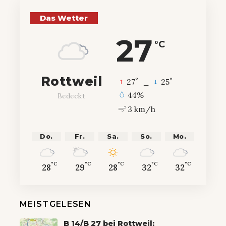
Das Wetter
27
°C
Rottweil
°
°
27
_
25
44%
Bedeckt
3 km/h
Do.
Fr.
Sa.
So.
Mo.
°C
°C
°C
°C
°C
28
29
28
32
32
MEISTGELESEN
B 14/B 27 bei Rottweil: