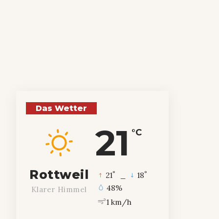
Das Wetter
21
°C
Rottweil
°
°
21
_
18
48%
Klarer Himmel
1 km/h