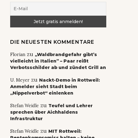
DIE NEUESTEN KOMMENTARE
zu
Florian
„Waldbrandgefahr gibt’s
vielleicht in Italien” – Paar reißt
Verbotsschilder ab und zündet Grill an
zu
U. Meyer
Nackt-Demo in Rottweil:
Anmelder sieht Stadt beim
„Nippelverbot“ einlenken
zu
Stefan Weidle
Teufel und Lehrer
sprechen über Aichhaldens
Infrastruktur
zu
Stefan Weidle
MIT Rottweil:
Rentenkompromiss halten – keine