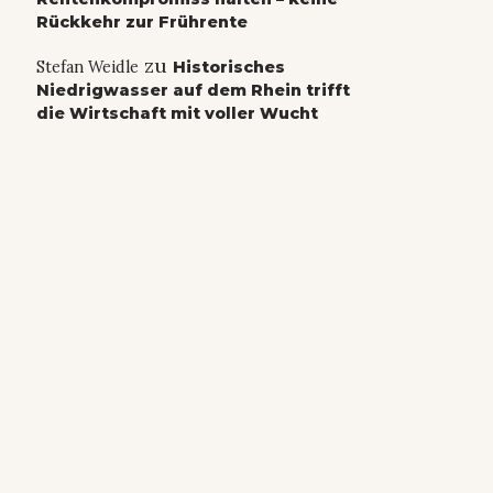
Rückkehr zur Frührente
zu
Stefan Weidle
Historisches
Niedrigwasser auf dem Rhein trifft
die Wirtschaft mit voller Wucht