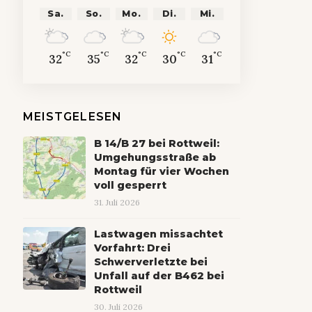
Sa.
So.
Mo.
Di.
Mi.
°C
°C
°C
°C
°C
32
35
32
30
31
MEISTGELESEN
B 14/B 27 bei Rottweil:
Umgehungsstraße ab
Montag für vier Wochen
voll gesperrt
31. Juli 2026
Lastwagen missachtet
Vorfahrt: Drei
Schwerverletzte bei
Unfall auf der B462 bei
Rottweil
30. Juli 2026