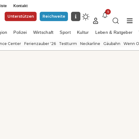
iste
Kontakt
9
Unterstützen
Reichweite
gion
Polizei
Wirtschaft
Sport
Kultur
Leben & Ratgeber
ence Center
Ferienzauber '26
Testturm
Neckarline
Gäubahn
Wenn Or