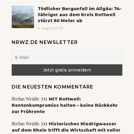
Tödlicher Bergunfall im Allgäu: 74-
Jähriger aus dem Kreis Rottweil
stürzt 80 Meter ab
5. August 2026
NRWZ.DE NEWSLETTER
DIE NEUESTEN KOMMENTARE
zu
Stefan Weidle
MIT Rottweil:
Rentenkompromiss halten – keine Rückkehr
zur Frührente
zu
Stefan Weidle
Historisches Niedrigwasser
auf dem Rhein trifft die Wirtschaft mit voller