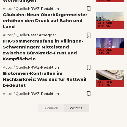
Wolterdingen
Autor / Quelle:
NRWZ-Redaktion
Gäubahn: Neun Oberbürgermeister
erhöhen den Druck auf Bahn und
AUS DER
Land
REGION
Autor / Quelle:
Peter Arnegger
IHK-Sommerempfang in Villingen-
Schwenningen: Mittelstand
AUS DER
zwischen Bürokratie-Frust und
REGION
Kampflächeln
Autor / Quelle:
NRWZ-Redaktion
Biotonnen-Kontrollen im
Nachbarkreis: Was das für Rottweil
AUS DER
bedeutet
REGION
Autor / Quelle:
NRWZ-Redaktion
Zurück
Weiter