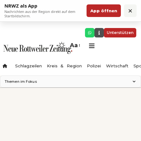
NRWZ als App
×
App öffnen
Nachrichten aus der Region direkt auf dem
Startbildschirm.
Unterstützen
Aa
Schlagzeilen
Kreis & Region
Polizei
Wirtschaft
Spo
Themen im Fokus
Landesgartenschau 2028
Science Center
Staatsmann: Theater & Denken
Ferienzauber '26
Testturm
Neckarline
Gäubahn