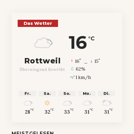
Das Wetter
16
°C
Rottweil
°
°
16
_
15
62%
Überwiegend Bewölkt
1 km/h
Fr.
Sa.
So.
Mo.
Di.
°C
°C
°C
°C
°C
28
32
33
31
31
MEISTGELESEN