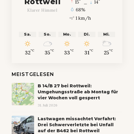
Rottweil
°
°
15
_
14
68%
Klarer Himmel
1 km/h
Sa.
So.
Mo.
Di.
Mi.
°C
°C
°C
°C
°C
32
35
33
31
25
MEISTGELESEN
B 14/B 27 bei Rottweil:
Umgehungsstraße ab Montag für
vier Wochen voll gesperrt
31. Juli 2026
Lastwagen missachtet Vorfahrt:
Drei Schwerverletzte bei Unfall
auf der B462 bei Rottweil