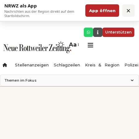
NRWZ als App
×
App öffnen
Nachrichten aus der Region direkt auf dem
Startbildschirm.
Unterstützen
Aa
Stellenanzeigen
Schlagzeilen
Kreis & Region
Polizei
Themen im Fokus
Landesgartenschau 2028
Zimmertheater Rottweil
Science Center
Ferienzauber '26
Testturm
Neckarline
Gäubahn