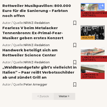
Rottweiler Musikpavillon: 800.000
4
Euro für die Sanierung – Farbton
LANDESGARTENS
noch offen
ROTTWEIL
Autor / Quelle:
NRWZ-Redaktion
Fearless V beim Metalacker
Tennenbronn: Ex-Primal-Fear-
Musiker geben erstes Konzert
KULTUR
Autor / Quelle:
NRWZ-Redaktion
Handwerk beteiligt sich am
Rottweiler Science Center
LANDESGARTENS
ROTTWEIL
Autor / Quelle:
NRWZ-Redaktion
„Waldbrandgefahr gibt’s vielleicht in
Italien” – Paar reißt Verbotsschilder
LANDKREIS
ab und zündet Grill an
ROTTWEIL
Autor / Quelle:
Peter Arnegger
Zurück
Weiter