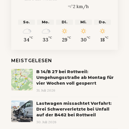
2 km/h
So.
Mo.
Di.
Mi.
Do.
°C
°C
°C
°C
°C
34
33
29
30
18
MEISTGELESEN
B 14/B 27 bei Rottweil:
Umgehungsstraße ab Montag für
vier Wochen voll gesperrt
31. Juli 2026
Lastwagen missachtet Vorfahrt:
Drei Schwerverletzte bei Unfall
auf der B462 bei Rottweil
30. Juli 2026