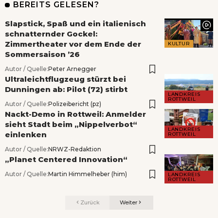
BEREITS GELESEN?
Slapstick, Spaß und ein italienisch
schnatternder Gockel:
Zimmertheater vor dem Ende der
KULTUR
Sommersaison ’26
Autor / Quelle:
Peter Arnegger
Ultraleichtflugzeug stürzt bei
Dunningen ab: Pilot (72) stirbt
LANDKREIS
ROTTWEIL
Autor / Quelle:
Polizeibericht (pz)
Nackt-Demo in Rottweil: Anmelder
sieht Stadt beim „Nippelverbot“
LANDKREIS
einlenken
ROTTWEIL
Autor / Quelle:
NRWZ-Redaktion
„Planet Centered Innovation“
Autor / Quelle:
Martin Himmelheber (him)
LANDKREIS
ROTTWEIL
Zurück
Weiter