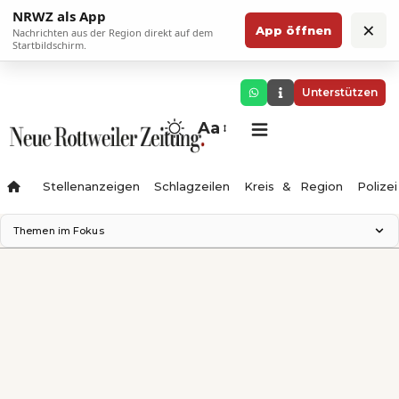
NRWZ als App
×
App öffnen
Nachrichten aus der Region direkt auf dem
Startbildschirm.
Unterstützen
Aa
Stellenanzeigen
Schlagzeilen
Kreis & Region
Polizei
Themen im Fokus
Landesgartenschau 2028
Zimmertheater Rottweil
Science Center
Ferienzauber '26
Testturm
Neckarline
Gäubahn