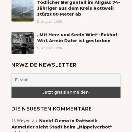
Tödlicher Bergunfall im Allgäu: 74-
Jähriger aus dem Kreis Rottweil
stürzt 80 Meter ab
5. August 2026
„Mit Herz und Seele Wirt“: Eckhof-
Wirt Armin Daler ist gestorben
5. August 2026
NRWZ.DE NEWSLETTER
DIE NEUESTEN KOMMENTARE
zu
U. Meyer
Nackt-Demo in Rottweil:
Anmelder sieht Stadt beim „Nippelverbot“