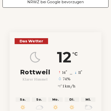
NRWZ bei Google bevorzugen
Das Wetter
12
°C
Rottweil
°
°
14
_
11
74%
Klarer Himmel
1 km/h
Sa.
So.
Mo.
Di.
Mi.