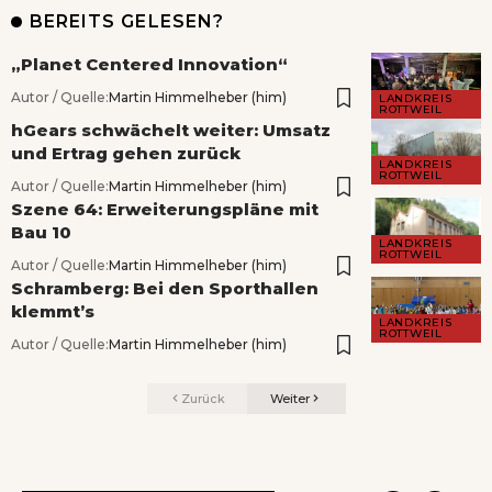
BEREITS GELESEN?
„Planet Centered Innovation“
Autor / Quelle:
Martin Himmelheber (him)
LANDKREIS
ROTTWEIL
hGears schwächelt weiter: Umsatz
und Ertrag gehen zurück
LANDKREIS
ROTTWEIL
Autor / Quelle:
Martin Himmelheber (him)
Szene 64: Erweiterungspläne mit
Bau 10
LANDKREIS
ROTTWEIL
Autor / Quelle:
Martin Himmelheber (him)
Schramberg: Bei den Sporthallen
klemmt’s
LANDKREIS
ROTTWEIL
Autor / Quelle:
Martin Himmelheber (him)
Zurück
Weiter