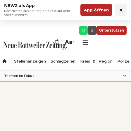
NRWZ als App
×
App öffnen
Nachrichten aus der Region direkt auf dem
Startbildschirm.
Unterstützen
Aa
Stellenanzeigen
Schlagzeilen
Kreis & Region
Polizei
Themen im Fokus
Landesgartenschau 2028
Zimmertheater Rottweil
Science Center
Ferienzauber '26
Testturm
Neckarline
Gäubahn