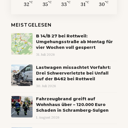
°C
°C
°C
°C
°C
32
35
33
31
30
MEISTGELESEN
B 14/B 27 bei Rottweil:
Umgehungsstraße ab Montag für
vier Wochen voll gesperrt
31. Juli 2026
Lastwagen missachtet Vorfahrt:
Drei Schwerverletzte bei Unfall
auf der B462 bei Rottweil
30. Juli 2026
Fahrzeugbrand greift auf
Wohnhaus über – 120.000 Euro
Schaden in Schramberg-Sulgen
1. August 2026