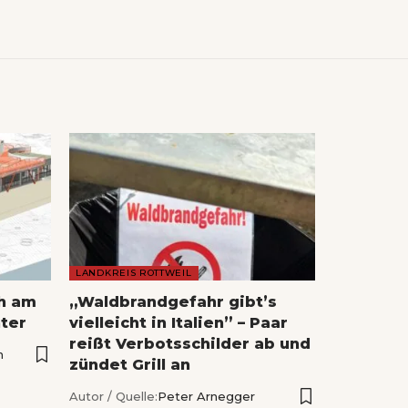
LANDKREIS ROTTWEIL
ch am
„Waldbrandgefahr gibt’s
ter
vielleicht in Italien” – Paar
reißt Verbotsschilder ab und
n
zündet Grill an
Autor / Quelle:
Peter Arnegger