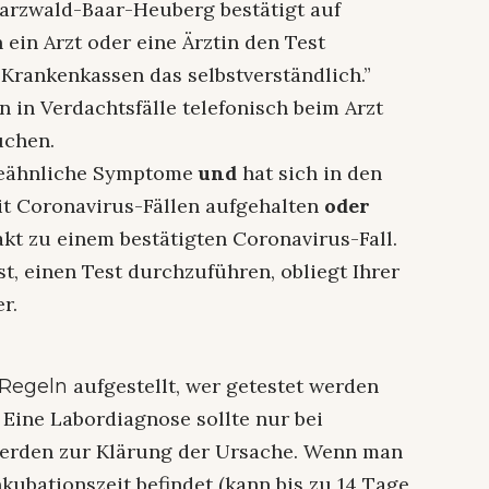
arzwald-Baar-Heuberg bestätigt auf
in Arzt oder eine Ärztin den Test
 Krankenkassen das selbstverständlich.”
n in Verdachtsfälle telefonisch beim Arzt
uchen.
ppeähnliche Symptome
und
hat sich in den
mit Coronavirus-Fällen aufgehalten
oder
akt zu einem bestätigten Coronavirus-Fall.
st, einen Test durchzuführen, obliegt Ihrer
r.
aufgestellt, wer getestet werden
Regeln
” Eine Labordiagnose sollte nur bei
werden zur Klärung der Ursache. Wenn man
nkubationszeit befindet (kann bis zu 14 Tage