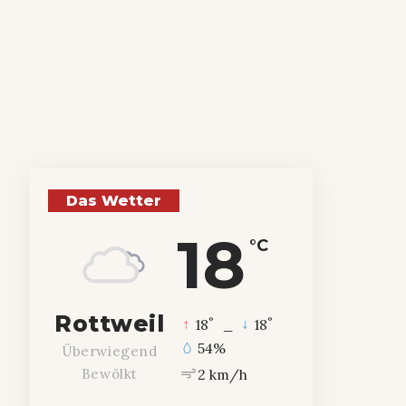
Das Wetter
18
°C
Rottweil
°
°
18
_
18
54%
Überwiegend
2 km/h
Bewölkt