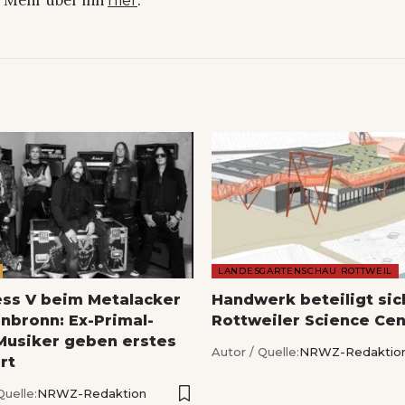
. Mehr über ihn
.
hier
LANDESGARTENSCHAU ROTTWEIL
ess V beim Metalacker
Handwerk beteiligt si
nbronn: Ex-Primal-
Rottweiler Science Cen
Musiker geben erstes
Autor / Quelle:
NRWZ-Redaktio
rt
Quelle:
NRWZ-Redaktion