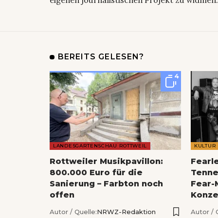
eigenen journalistischen Projekt zu widmen
BEREITS GELESEN?
4
LANDESGARTENSCHAU ROTTWEIL
KULTUR
Rottweiler Musikpavillon:
Fearl
800.000 Euro für die
Tenne
Sanierung – Farbton noch
Fear-
offen
Konze
Autor / Quelle:
NRWZ-Redaktion
Autor / 