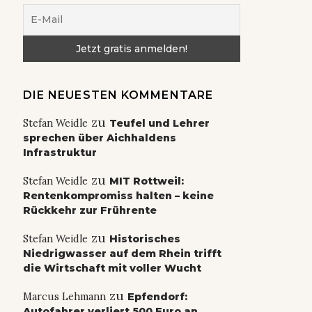
DIE NEUESTEN KOMMENTARE
zu
Stefan Weidle
Teufel und Lehrer
sprechen über Aichhaldens
Infrastruktur
zu
Stefan Weidle
MIT Rottweil:
Rentenkompromiss halten – keine
Rückkehr zur Frührente
zu
Stefan Weidle
Historisches
Niedrigwasser auf dem Rhein trifft
die Wirtschaft mit voller Wucht
zu
Marcus Lehmann
Epfendorf:
Autofahrer verliert 500 Euro an