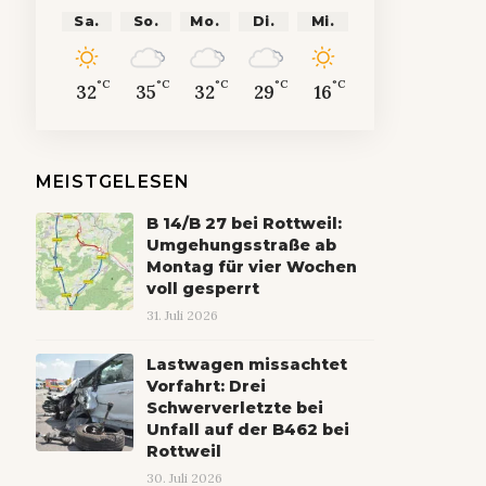
Sa.
So.
Mo.
Di.
Mi.
°C
°C
°C
°C
°C
32
35
32
29
16
MEISTGELESEN
B 14/B 27 bei Rottweil:
Umgehungsstraße ab
Montag für vier Wochen
voll gesperrt
31. Juli 2026
Lastwagen missachtet
Vorfahrt: Drei
Schwerverletzte bei
Unfall auf der B462 bei
Rottweil
30. Juli 2026