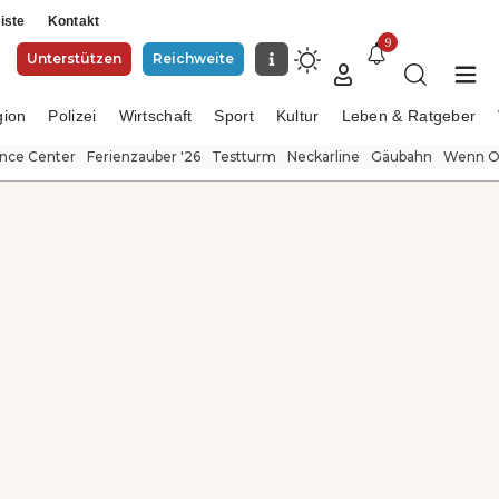
iste
Kontakt
9
Unterstützen
Reichweite
gion
Polizei
Wirtschaft
Sport
Kultur
Leben & Ratgeber
ence Center
Ferienzauber '26
Testturm
Neckarline
Gäubahn
Wenn Or