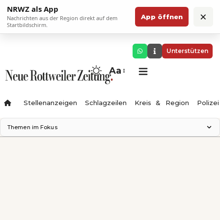
NRWZ als App
×
App öffnen
Nachrichten aus der Region direkt auf dem
Startbildschirm.
Unterstützen
Aa
Stellenanzeigen
Schlagzeilen
Kreis & Region
Polizei
Themen im Fokus
Landesgartenschau 2028
Zimmertheater Rottweil
Science Center
Ferienzauber '26
Testturm
Neckarline
Gäubahn