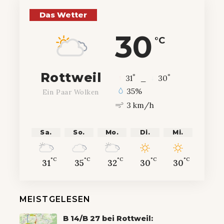
Das Wetter
30
°C
Rottweil
°
°
31
_
30
35%
Ein Paar Wolken
3 km/h
Sa.
So.
Mo.
Di.
Mi.
°C
°C
°C
°C
°C
31
35
32
30
30
MEISTGELESEN
B 14/B 27 bei Rottweil: