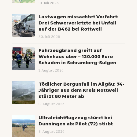
31. Juli 2026
Lastwagen missachtet Vorfahrt:
Drei Schwerverletzte bei Unfall
auf der B462 bei Rottweil
30. Juli 2026
Fahrzeugbrand greift auf
Wohnhaus über – 120.000 Euro
Schaden in Schramberg-Sulgen
1. August 2026
Tödlicher Bergunfall im Allgäu: 74-
Jähriger aus dem Kreis Rottweil
stürzt 80 Meter ab
5. August 2026
Ultraleichtflugzeug stürzt bei
Dunningen ab: Pilot (72) stirbt
8. August 2026