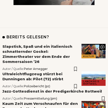
BEREITS GELESEN?
Slapstick, Spaß und ein italienisch
schnatternder Gockel:
Zimmertheater vor dem Ende der
KULTUR
Sommersaison ’26
Autor / Quelle:
Peter Arnegger
Ultraleichtflugzeug stürzt bei
Dunningen ab: Pilot (72) stirbt
LANDKREIS
ROTTWEIL
Autor / Quelle:
Polizeibericht (pz)
Jazz-Gottesdienst in der Predigerkirche Rottweil
Autor / Quelle:
Pressemitteilung (pm)
Kaum Zeit zum Verschnaufen für den