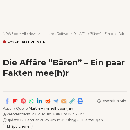
Wenn Orte erzählen ...
NRWZ.de
>
Alle News
>
Landkreis Rottweil
>
Die Affäre “Bären” – Ein paar Fakten mee(h)r
LANDKREIS ROTTWEIL
Die Affäre “Bären” – Ein paar
Fakten mee(h)r
Lesezeit 8 Min.
Autor / Quelle:
Martin Himmelheber (him)
Veröffentlicht 22. August 2018 um 18.45 Uhr
Update 12. Februar 2025 um 17.39 Uhr
▣
PDF erzeugen