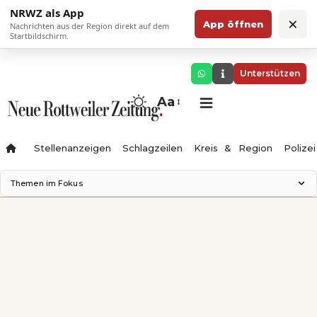
NRWZ als App
×
App öffnen
Nachrichten aus der Region direkt auf dem
Startbildschirm.
Unterstützen
Aa
Stellenanzeigen
Schlagzeilen
Kreis & Region
Polizei
Themen im Fokus
Landesgartenschau 2028
Zimmertheater Rottweil
Science Center
Ferienzauber '26
Testturm
Neckarline
Gäubahn