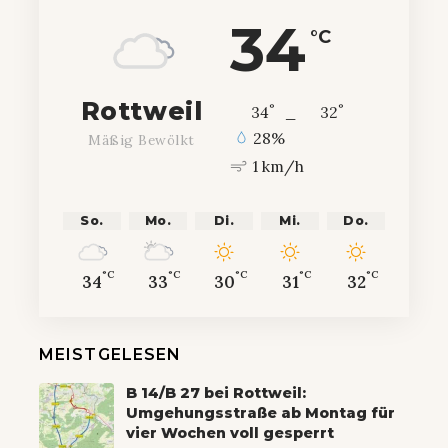
34
°C
Rottweil
°
°
34
_
32
28%
Mäßig Bewölkt
1 km/h
So.
Mo.
Di.
Mi.
Do.
°C
°C
°C
°C
°C
34
33
30
31
32
MEISTGELESEN
B 14/B 27 bei Rottweil:
Umgehungsstraße ab Montag für
vier Wochen voll gesperrt