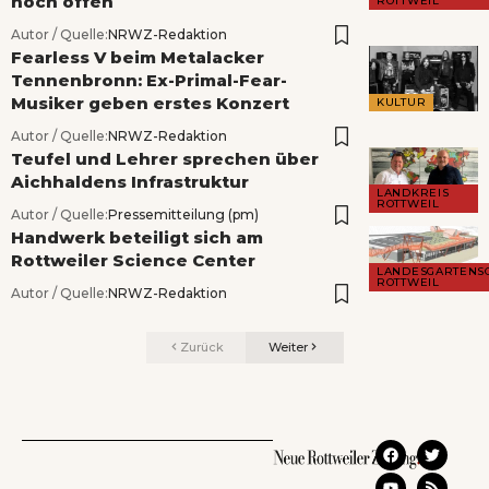
noch offen
ROTTWEIL
Autor / Quelle:
NRWZ-Redaktion
Fearless V beim Metalacker
Tennenbronn: Ex-Primal-Fear-
Musiker geben erstes Konzert
KULTUR
Autor / Quelle:
NRWZ-Redaktion
Teufel und Lehrer sprechen über
Aichhaldens Infrastruktur
LANDKREIS
ROTTWEIL
Autor / Quelle:
Pressemitteilung (pm)
Handwerk beteiligt sich am
Rottweiler Science Center
LANDESGARTENS
ROTTWEIL
Autor / Quelle:
NRWZ-Redaktion
Zurück
Weiter