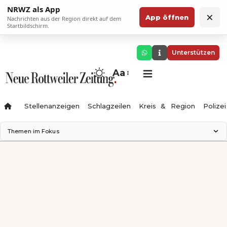
NRWZ als App
×
App öffnen
Nachrichten aus der Region direkt auf dem
Startbildschirm.
Unterstützen
Aa
Stellenanzeigen
Schlagzeilen
Kreis & Region
Polizei
Themen im Fokus
Landesgartenschau 2028
Zimmertheater Rottweil
Science Center
Ferienzauber '26
Testturm
Neckarline
Gäubahn