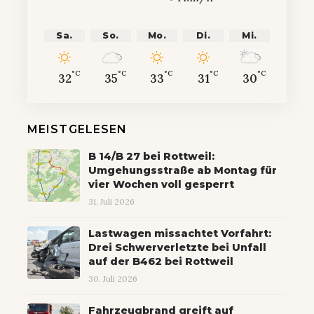
Sa.
So.
Mo.
Di.
Mi.
°C
°C
°C
°C
°C
32
35
33
31
30
MEISTGELESEN
B 14/B 27 bei Rottweil:
Umgehungsstraße ab Montag für
vier Wochen voll gesperrt
31. Juli 2026
Lastwagen missachtet Vorfahrt:
Drei Schwerverletzte bei Unfall
auf der B462 bei Rottweil
30. Juli 2026
Fahrzeugbrand greift auf