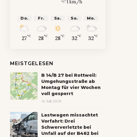
1 km/h
Do.
Fr.
Sa.
So.
Mo.
°C
°C
°C
°C
°C
27
28
28
32
32
MEISTGELESEN
B 14/B 27 bei Rottweil:
Umgehungsstraße ab
Montag für vier Wochen
voll gesperrt
31. Juli 2026
Lastwagen missachtet
Vorfahrt: Drei
Schwerverletzte bei
Unfall auf der B462 bei