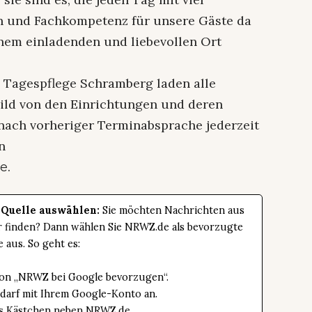
n und Fachkompetenz für unsere Gäste da
nem einladenden und liebevollen Ort
 Tagespflege Schramberg laden alle
n Bild von den Einrichtungen und deren
nach vorheriger Terminabsprache jederzeit
n
.
de
 Quelle auswählen:
Sie möchten Nachrichten aus
er finden? Dann wählen Sie NRWZ.de als bevorzugte
e aus. So geht es:
tton „NRWZ bei Google bevorzugen“.
edarf mit Ihrem Google-Konto an.
das Kästchen neben NRWZ.de.