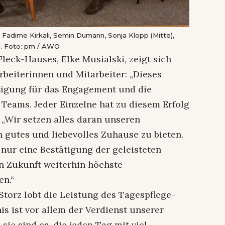
: Fadime Kirkali, Semin Dumann, Sonja Klopp (Mitte),
ki. Foto: pm / AWO
Fleck-Hauses, Elke Musialski, zeigt sich
arbeiterinnen und Mitarbeiter: „Dieses
ätigung für das Engagement und die
 Teams. Jeder Einzelne hat zu diesem Erfolg
: „Wir setzen alles daran unseren
gutes und liebevolles Zuhause zu bieten.
 nur eine Bestätigung der geleisteten
in Zukunft weiterhin höchste
en.“
Storz lobt die Leistung des Tagespflege-
s ist vor allem der Verdienst unserer
sie sind es, die jeden Tag mit viel