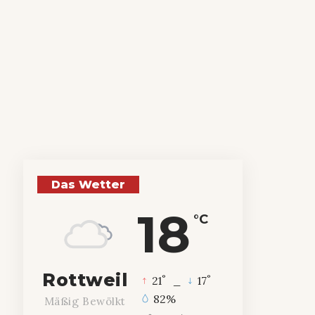
Das Wetter
18
°C
Rottweil
°
°
21
_
17
82%
Mäßig Bewölkt