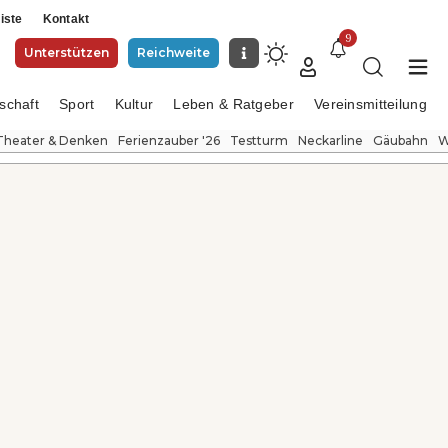
iste
Kontakt
9
Unterstützen
Reichweite
schaft
Sport
Kultur
Leben & Ratgeber
Vereinsmitteilung
Theater & Denken
Ferienzauber '26
Testturm
Neckarline
Gäubahn
W