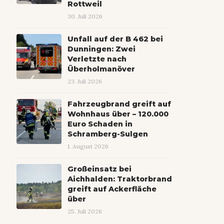
Rottweil
30. Juli 2026
Unfall auf der B 462 bei
Dunningen: Zwei
Verletzte nach
Überholmanöver
23. Juli 2026
Fahrzeugbrand greift auf
Wohnhaus über – 120.000
Euro Schaden in
Schramberg-Sulgen
1. August 2026
Großeinsatz bei
Aichhalden: Traktorbrand
greift auf Ackerfläche
über
25. Juli 2026