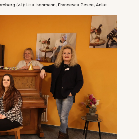
erg (v.l.): Lisa Isenmann, Francesca Pesce, Anke