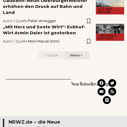
Gäubahn: Neun Oberbürgermeister
erhöhen den Druck auf Bahn und
AUS DER
Land
REGION
Autor / Quelle:
Peter Arnegger
„Mit Herz und Seele Wirt“: Eckhof-
Wirt Armin Daler ist gestorben
LANDKREIS
ROTTWEIL
Autor / Quelle:
Moni Marcel (mm)
Zurück
Weiter
NRWZ.de – die Neue