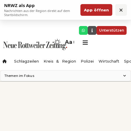
NRWZ als App
×
App öffnen
Nachrichten aus der Region direkt auf dem
Startbildschirm.
Unterstützen
Aa
Schlagzeilen
Kreis & Region
Polizei
Wirtschaft
Spo
Themen im Fokus
Landesgartenschau 2028
Science Center
Staatsmann: Theater & Denken
Ferienzauber '26
Testturm
Neckarline
Gäubahn