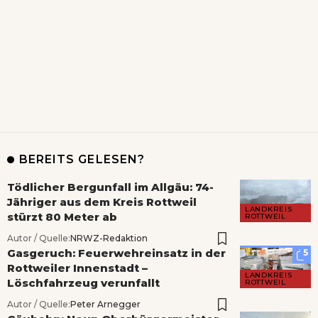
BEREITS GELESEN?
Tödlicher Bergunfall im Allgäu: 74-
Jähriger aus dem Kreis Rottweil
LANDKREIS
stürzt 80 Meter ab
ROTTWEIL
Autor / Quelle:
NRWZ-Redaktion
Gasgeruch: Feuerwehreinsatz in der
5
Rottweiler Innenstadt –
LANDKREIS
Löschfahrzeug verunfallt
ROTTWEIL
Autor / Quelle:
Peter Arnegger