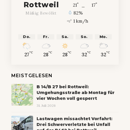
Rottweil
°
°
21
_
17
82%
Mäßig Bewölkt
1 km/h
Do.
Fr.
Sa.
So.
Mo.
°C
°C
°C
°C
°C
27
28
28
32
32
MEISTGELESEN
B 14/B 27 bei Rottweil:
Umgehungsstraße ab Montag für
vier Wochen voll gesperrt
31. Juli 2026
Lastwagen missachtet Vorfahrt:
Drei Schwerverletzte bei Unfall