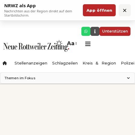
NRWZ als App
×
App öffnen
Nachrichten aus der Region direkt auf dem
Startbildschirm.
Unterstützen
Aa
Stellenanzeigen
Schlagzeilen
Kreis & Region
Polizei
Themen im Fokus
Landesgartenschau 2028
Zimmertheater Rottweil
Science Center
Ferienzauber '26
Testturm
Neckarline
Gäubahn