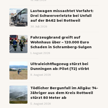
Lastwagen missachtet Vorfahrt:
Drei Schwerverletzte bei Unfall
auf der B462 bei Rottweil
30. Juli 2026
Fahrzeugbrand greift auf
Wohnhaus über – 120.000 Euro
Schaden in Schramberg-Sulgen
1. August 2026
Ultraleichtflugzeug stürzt bei
Dunningen ab: Pilot (72) stirbt
8. August 2026
Tödlicher Bergunfall im Allgäu: 74-
Jähriger aus dem Kreis Rottweil
stürzt 80 Meter ab
5. August 2026