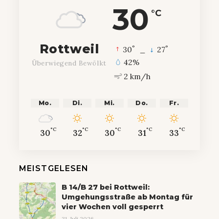
30
°C
Rottweil
°
°
30
_
27
42%
Überwiegend Bewölkt
2 km/h
Mo.
Di.
Mi.
Do.
Fr.
°C
°C
°C
°C
°C
30
32
30
31
33
MEISTGELESEN
B 14/B 27 bei Rottweil:
Umgehungsstraße ab Montag für
vier Wochen voll gesperrt
31. Juli 2026