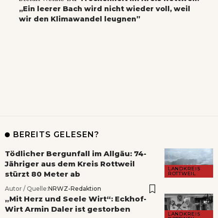
„Ein leerer Bach wird nicht wieder voll, weil
wir den Klimawandel leugnen”
BEREITS GELESEN?
Tödlicher Bergunfall im Allgäu: 74-
Jähriger aus dem Kreis Rottweil
LANDKREIS
stürzt 80 Meter ab
ROTTWEIL
Autor / Quelle:
NRWZ-Redaktion
„Mit Herz und Seele Wirt“: Eckhof-
Wirt Armin Daler ist gestorben
LANDKREIS