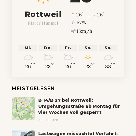
Rottweil
°
°
26
_
26
57%
Klarer Himmel
1 km/h
Mi.
Do.
Fr.
Sa.
So.
°C
°C
°C
°C
°C
26
28
26
28
33
MEISTGELESEN
B 14/B 27 bei Rottweil:
Umgehungsstraße ab Montag für
vier Wochen voll gesperrt
31. Juli 2026
Lastwagen missachtet Vorfahrt: