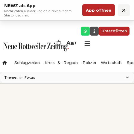
NRWZ als App
×
App öffnen
Nachrichten aus der Region direkt auf dem
Startbildschirm.
Unterstützen
Aa
Schlagzeilen
Kreis & Region
Polizei
Wirtschaft
Spo
Themen im Fokus
Landesgartenschau 2028
Science Center
Staatsmann: Theater & Denken
Ferienzauber '26
Testturm
Neckarline
Gäubahn