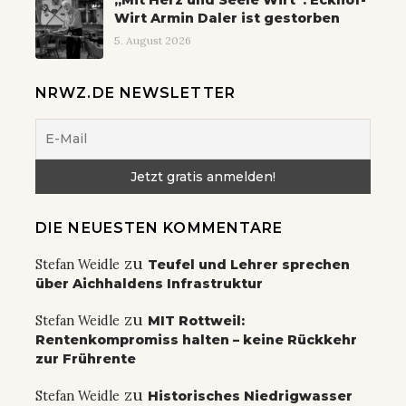
„Mit Herz und Seele Wirt“: Eckhof-
Wirt Armin Daler ist gestorben
5. August 2026
NRWZ.DE NEWSLETTER
DIE NEUESTEN KOMMENTARE
zu
Stefan Weidle
Teufel und Lehrer sprechen
über Aichhaldens Infrastruktur
zu
Stefan Weidle
MIT Rottweil:
Rentenkompromiss halten – keine Rückkehr
zur Frührente
zu
Stefan Weidle
Historisches Niedrigwasser