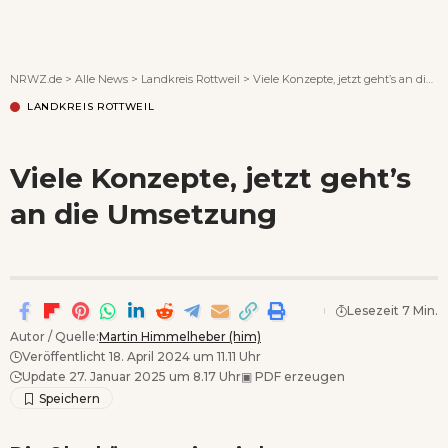
Wenn Orte erzählen ...
NRWZ.de
>
Alle News
>
Landkreis Rottweil
>
Viele Konzepte, jetzt geht’s an die Umsetzung
LANDKREIS ROTTWEIL
Viele Konzepte, jetzt geht’s
an die Umsetzung
Lesezeit 7 Min.
Autor / Quelle:
Martin Himmelheber (him)
Veröffentlicht 18. April 2024 um 11.11 Uhr
Update 27. Januar 2025 um 8.17 Uhr
▣
PDF erzeugen