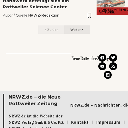
Handwerk beteiligt sich am
Rottweiler Science Center
LANDESGARTENS
ROTTWEIL
Autor / Quelle:
NRWZ-Redaktion
Zurück
Weiter
NRWZ.de – die Neue
Rottweiler Zeitung
NRWZ.de – Nachrichten, die
NRWZ.de ist die Website der
Kontakt
Impressum
NRWZ Verlag GmbH & Co. KG.