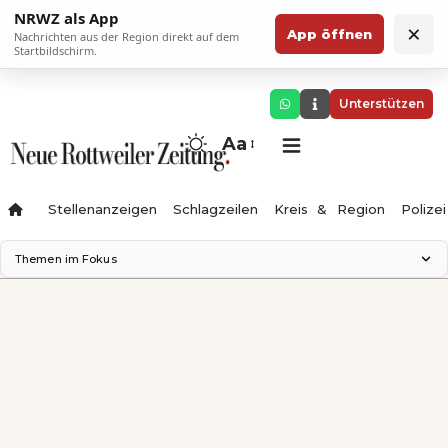
NRWZ als App
×
App öffnen
Nachrichten aus der Region direkt auf dem
Startbildschirm.
Unterstützen
Aa
Stellenanzeigen
Schlagzeilen
Kreis & Region
Polizei
Themen im Fokus
Landesgartenschau 2028
Zimmertheater Rottweil
Science Center
Ferienzauber '26
Testturm
Neckarline
Gäubahn