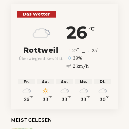
Das Wetter
26
°C
Rottweil
°
°
27
_
25
39%
Überwiegend Bewölkt
2 km/h
Fr.
Sa.
So.
Mo.
Di.
°C
°C
°C
°C
°C
26
33
33
33
30
MEISTGELESEN