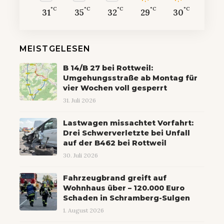
°C
°C
°C
°C
°C
31
35
32
29
30
MEISTGELESEN
B 14/B 27 bei Rottweil:
Umgehungsstraße ab Montag für
vier Wochen voll gesperrt
31. Juli 2026
Lastwagen missachtet Vorfahrt:
Drei Schwerverletzte bei Unfall
auf der B462 bei Rottweil
30. Juli 2026
Fahrzeugbrand greift auf
Wohnhaus über – 120.000 Euro
Schaden in Schramberg-Sulgen
1. August 2026