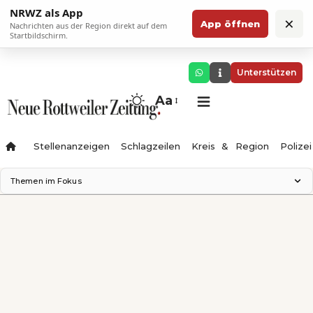
NRWZ als App
×
App öffnen
Nachrichten aus der Region direkt auf dem
Startbildschirm.
Unterstützen
Aa
Stellenanzeigen
Schlagzeilen
Kreis & Region
Polizei
Themen im Fokus
Landesgartenschau 2028
Zimmertheater Rottweil
Science Center
Ferienzauber '26
Testturm
Neckarline
Gäubahn