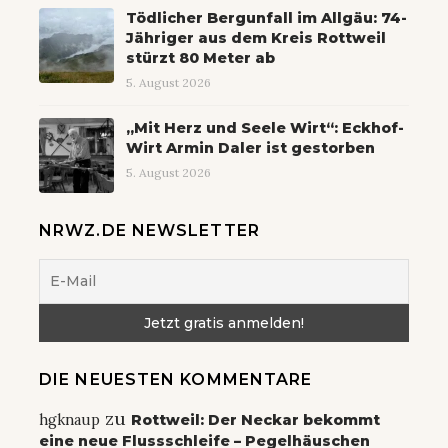
Tödlicher Bergunfall im Allgäu: 74-
Jähriger aus dem Kreis Rottweil
stürzt 80 Meter ab
5. August 2026
„Mit Herz und Seele Wirt“: Eckhof-
Wirt Armin Daler ist gestorben
5. August 2026
NRWZ.DE NEWSLETTER
DIE NEUESTEN KOMMENTARE
zu
hgknaup
Rottweil: Der Neckar bekommt
eine neue Flussschleife – Pegelhäuschen