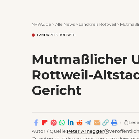
NRWZ.de
>
Alle News
>
Landkreis Rottweil
>
Mutmaßlic
LANDKREIS ROTTWEIL
Mutmaßlicher U
Rottweil-Altstadt
Gericht
Lese
Autor / Quelle:
Peter Arnegger
Veröffentlic