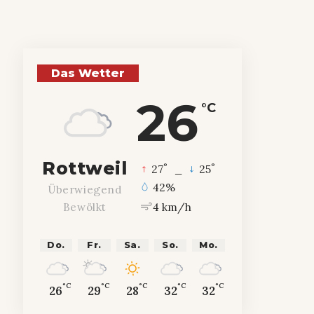
Das Wetter
26
°C
Rottweil
°
°
27
_
25
42%
Überwiegend
4 km/h
Bewölkt
Do.
Fr.
Sa.
So.
Mo.
°C
°C
°C
°C
°C
26
29
28
32
32