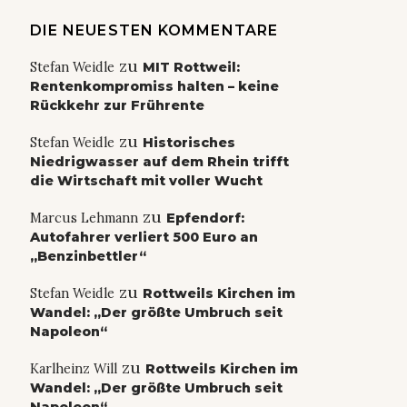
DIE NEUESTEN KOMMENTARE
zu
Stefan Weidle
MIT Rottweil:
Rentenkompromiss halten – keine
Rückkehr zur Frührente
zu
Stefan Weidle
Historisches
Niedrigwasser auf dem Rhein trifft
die Wirtschaft mit voller Wucht
zu
Marcus Lehmann
Epfendorf:
Autofahrer verliert 500 Euro an
„Benzinbettler“
zu
Stefan Weidle
Rottweils Kirchen im
Wandel: „Der größte Umbruch seit
Napoleon“
zu
Karlheinz Will
Rottweils Kirchen im
Wandel: „Der größte Umbruch seit