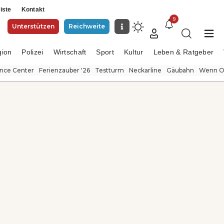
iste
Kontakt
9
Unterstützen
Reichweite
gion
Polizei
Wirtschaft
Sport
Kultur
Leben & Ratgeber
ence Center
Ferienzauber '26
Testturm
Neckarline
Gäubahn
Wenn Or