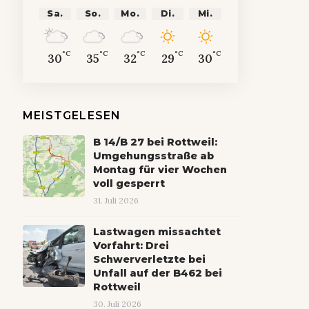
Sa.
So.
Mo.
Di.
Mi.
°C
°C
°C
°C
°C
30
35
32
29
30
MEISTGELESEN
B 14/B 27 bei Rottweil:
Umgehungsstraße ab
Montag für vier Wochen
voll gesperrt
31. Juli 2026
Lastwagen missachtet
Vorfahrt: Drei
Schwerverletzte bei
Unfall auf der B462 bei
Rottweil
30. Juli 2026