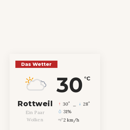
Das Wetter
30
°C
Rottweil
°
°
30
_
28
31%
Ein Paar
2 km/h
Wolken