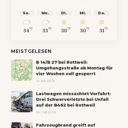
So.
Mo.
Di.
Mi.
Do.
°C
°C
°C
°C
°C
34
33
30
30
31
MEISTGELESEN
B 14/B 27 bei Rottweil:
Umgehungsstraße ab Montag für
vier Wochen voll gesperrt
31. Juli 2026
Lastwagen missachtet Vorfahrt:
Drei Schwerverletzte bei Unfall
auf der B462 bei Rottweil
30. Juli 2026
Fahrzeugbrand greift auf