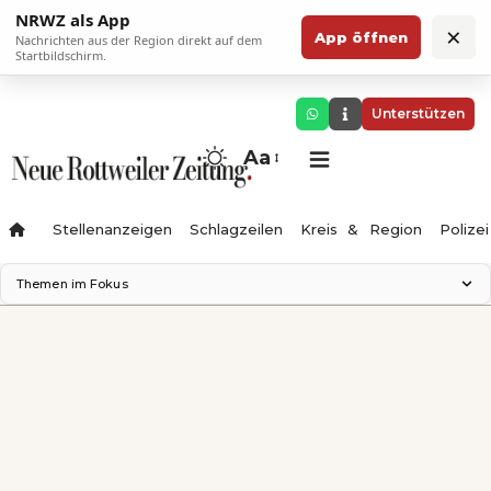
NRWZ als App
×
App öffnen
Nachrichten aus der Region direkt auf dem
Startbildschirm.
Unterstützen
Aa
Stellenanzeigen
Schlagzeilen
Kreis & Region
Polizei
Themen im Fokus
Landesgartenschau 2028
Zimmertheater Rottweil
Science Center
Ferienzauber '26
Testturm
Neckarline
Gäubahn