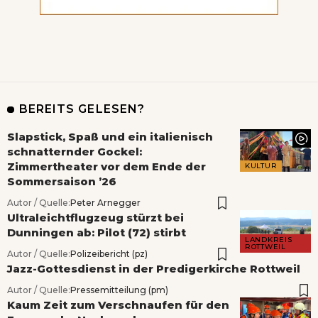
BEREITS GELESEN?
Slapstick, Spaß und ein italienisch
schnatternder Gockel:
Zimmertheater vor dem Ende der
KULTUR
Sommersaison ’26
Autor / Quelle:
Peter Arnegger
Ultraleichtflugzeug stürzt bei
Dunningen ab: Pilot (72) stirbt
LANDKREIS
ROTTWEIL
Autor / Quelle:
Polizeibericht (pz)
Jazz-Gottesdienst in der Predigerkirche Rottweil
Autor / Quelle:
Pressemitteilung (pm)
Kaum Zeit zum Verschnaufen für den