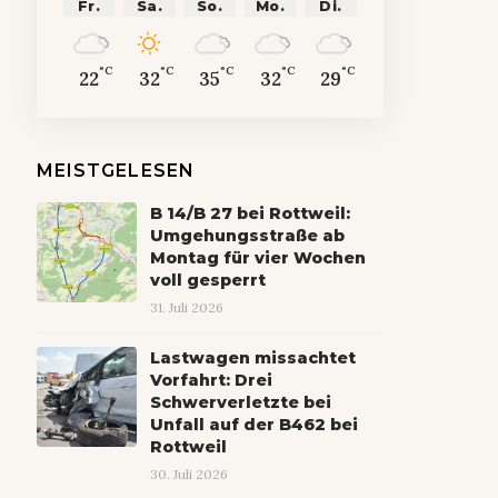
Fr.
Sa.
So.
Mo.
Di.
°C
°C
°C
°C
°C
22
32
35
32
29
MEISTGELESEN
B 14/B 27 bei Rottweil:
Umgehungsstraße ab
Montag für vier Wochen
voll gesperrt
31. Juli 2026
Lastwagen missachtet
Vorfahrt: Drei
Schwerverletzte bei
Unfall auf der B462 bei
Rottweil
30. Juli 2026