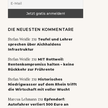
DIE NEUESTEN KOMMENTARE
zu
Stefan Weidle
Teufel und Lehrer
sprechen über Aichhaldens
Infrastruktur
zu
Stefan Weidle
MIT Rottweil:
Rentenkompromiss halten – keine
Rückkehr zur Frührente
zu
Stefan Weidle
Historisches
Niedrigwasser auf dem Rhein trifft
die Wirtschaft mit voller Wucht
zu
Marcus Lehmann
Epfendorf:
Autofahrer verliert 500 Euro an