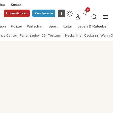
iste
Kontakt
9
Unterstützen
Reichweite
gion
Polizei
Wirtschaft
Sport
Kultur
Leben & Ratgeber
ence Center
Ferienzauber '26
Testturm
Neckarline
Gäubahn
Wenn Or