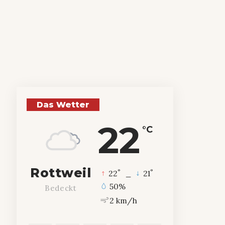
Das Wetter
22
°C
Rottweil
°
°
22
_
21
50%
Bedeckt
2 km/h