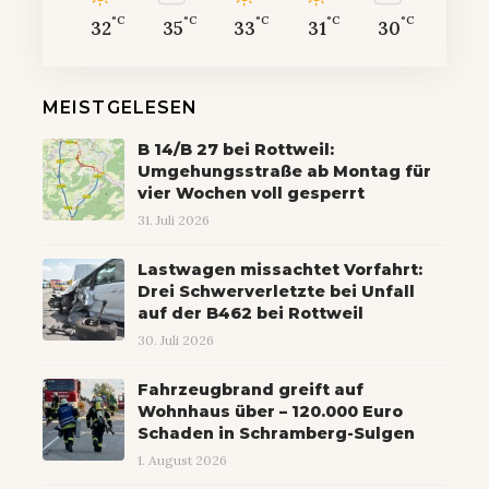
°C
°C
°C
°C
°C
32
35
33
31
30
MEISTGELESEN
B 14/B 27 bei Rottweil:
Umgehungsstraße ab Montag für
vier Wochen voll gesperrt
31. Juli 2026
Lastwagen missachtet Vorfahrt:
Drei Schwerverletzte bei Unfall
auf der B462 bei Rottweil
30. Juli 2026
Fahrzeugbrand greift auf
Wohnhaus über – 120.000 Euro
Schaden in Schramberg-Sulgen
1. August 2026