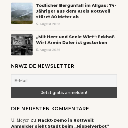
Tödlicher Bergunfall im Allgäu: 74-
Jähriger aus dem Kreis Rottweil
stürzt 80 Meter ab
5. August 2026
„Mit Herz und Seele Wirt“: Eckhof-
Wirt Armin Daler ist gestorben
5. August 2026
NRWZ.DE NEWSLETTER
DIE NEUESTEN KOMMENTARE
zu
U. Meyer
Nackt-Demo in Rottweil:
Anmelder sieht Stadt beim „Nippelverbot“