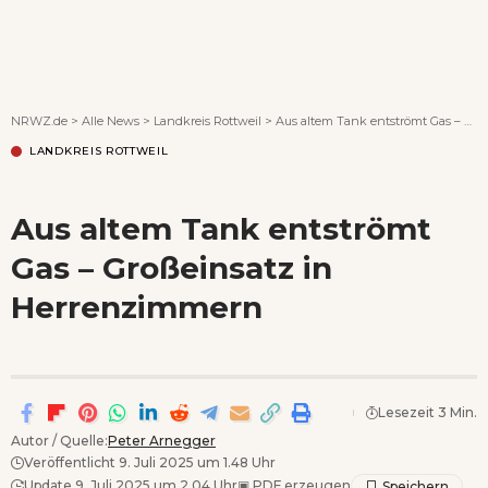
Wenn Orte erzählen ...
NRWZ.de
>
Alle News
>
Landkreis Rottweil
>
Aus altem Tank entströmt Gas – Großeinsatz in Herrenzimmern
LANDKREIS ROTTWEIL
Aus altem Tank entströmt
Gas – Großeinsatz in
Herrenzimmern
Lesezeit 3 Min.
Autor / Quelle:
Peter Arnegger
Veröffentlicht 9. Juli 2025 um 1.48 Uhr
Update 9. Juli 2025 um 2.04 Uhr
▣
PDF erzeugen