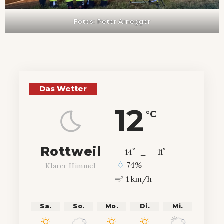
Fotos: Peter Arnegger
Das Wetter
12
°C
Rottweil
°
°
14
_
11
74%
Klarer Himmel
1 km/h
Sa.
So.
Mo.
Di.
Mi.