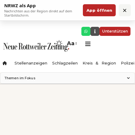
NRWZ als App
×
App öffnen
Nachrichten aus der Region direkt auf dem
Startbildschirm.
Unterstützen
Aa
Stellenanzeigen
Schlagzeilen
Kreis & Region
Polizei
Themen im Fokus
Landesgartenschau 2028
Zimmertheater Rottweil
Science Center
Ferienzauber '26
Testturm
Neckarline
Gäubahn