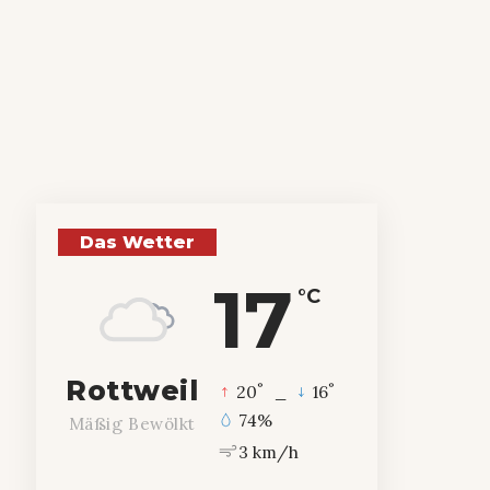
Das Wetter
17
°C
Rottweil
°
°
20
_
16
74%
Mäßig Bewölkt
3 km/h