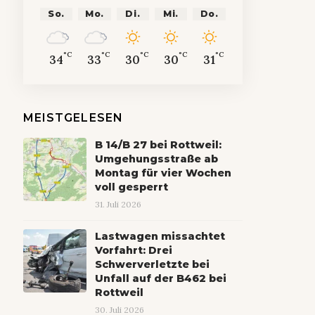
So.
Mo.
Di.
Mi.
Do.
°C
°C
°C
°C
°C
34
33
30
30
31
MEISTGELESEN
B 14/B 27 bei Rottweil:
Umgehungsstraße ab
Montag für vier Wochen
voll gesperrt
31. Juli 2026
Lastwagen missachtet
Vorfahrt: Drei
Schwerverletzte bei
Unfall auf der B462 bei
Rottweil
30. Juli 2026