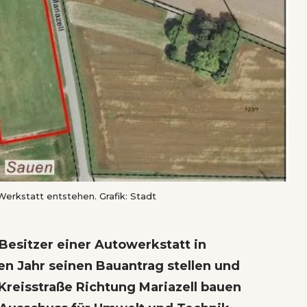
Werkstatt entstehen. Grafik: Stadt
 Besitzer einer Autowerkstatt in
 Jahr seinen Bauantrag stellen und
Kreisstraße Richtung Mariazell bauen