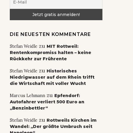
DIE NEUESTEN KOMMENTARE
zu
Stefan Weidle
MIT Rottweil:
Rentenkompromiss halten – keine
Rückkehr zur Frührente
zu
Stefan Weidle
Historisches
Niedrigwasser auf dem Rhein trifft
die Wirtschaft mit voller Wucht
zu
Marcus Lehmann
Epfendorf:
Autofahrer verliert 500 Euro an
„Benzinbettler“
zu
Stefan Weidle
Rottweils Kirchen im
Wandel: „Der größte Umbruch seit
Napoleon“