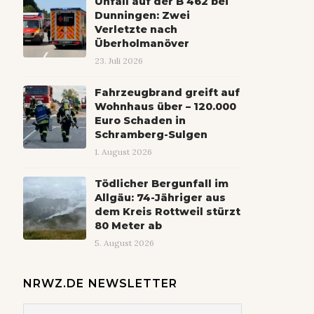
Unfall auf der B 462 bei
Dunningen: Zwei
Verletzte nach
Überholmanöver
23. Juli 2026
Fahrzeugbrand greift auf
Wohnhaus über – 120.000
Euro Schaden in
Schramberg-Sulgen
1. August 2026
Tödlicher Bergunfall im
Allgäu: 74-Jähriger aus
dem Kreis Rottweil stürzt
80 Meter ab
5. August 2026
NRWZ.DE NEWSLETTER