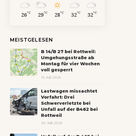
°C
°C
°C
°C
°C
26
29
28
32
32
MEISTGELESEN
B 14/B 27 bei Rottweil:
Umgehungsstraße ab
Montag für vier Wochen
voll gesperrt
31. Juli 2026
Lastwagen missachtet
Vorfahrt: Drei
Schwerverletzte bei
Unfall auf der B462 bei
Rottweil
30. Juli 2026