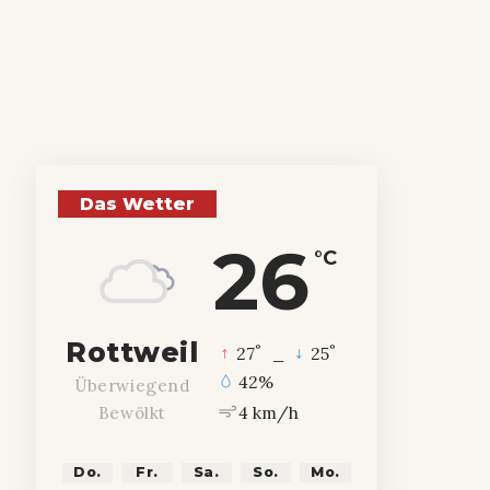
Das Wetter
26
°C
Rottweil
°
°
27
_
25
42%
Überwiegend
4 km/h
Bewölkt
Do.
Fr.
Sa.
So.
Mo.