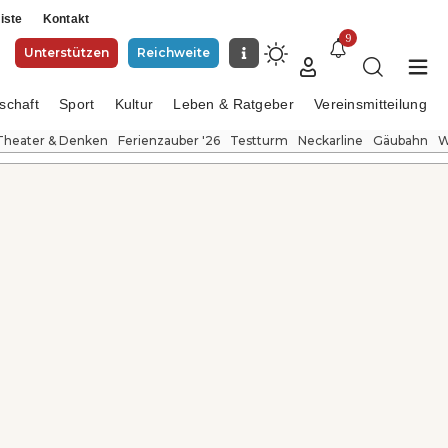
iste
Kontakt
9
Unterstützen
Reichweite
schaft
Sport
Kultur
Leben & Ratgeber
Vereinsmitteilung
Theater & Denken
Ferienzauber '26
Testturm
Neckarline
Gäubahn
W