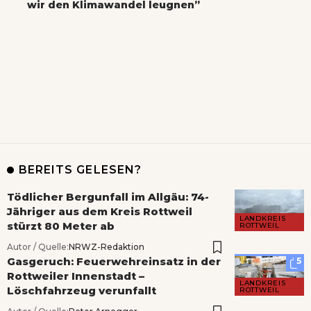
wir den Klimawandel leugnen”
BEREITS GELESEN?
Tödlicher Bergunfall im Allgäu: 74-
Jähriger aus dem Kreis Rottweil
LANDKREIS
stürzt 80 Meter ab
ROTTWEIL
Autor / Quelle:
NRWZ-Redaktion
Gasgeruch: Feuerwehreinsatz in der
5
Rottweiler Innenstadt –
LANDKREIS
Löschfahrzeug verunfallt
ROTTWEIL