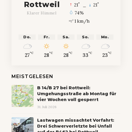
Rottweil
°
°
21
_
21
74%
Klarer Himmel
1 km/h
Do.
Fr.
Sa.
So.
Mo.
°C
°C
°C
°C
°C
27
28
28
33
23
MEISTGELESEN
B 14/B 27 bei Rottweil:
Umgehungsstraße ab Montag für
vier Wochen voll gesperrt
31. Juli 2026
Lastwagen missachtet Vorfahrt:
Drei Schwerverletzte bei Unfall
auf der B462 bei Rottweil