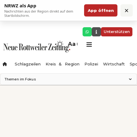
NRWZ als App
×
App öffnen
Nachrichten aus der Region direkt auf dem
Startbildschirm.
Unterstützen
Aa
Schlagzeilen
Kreis & Region
Polizei
Wirtschaft
Spo
Themen im Fokus
Landesgartenschau 2028
Science Center
Staatsmann: Theater & Denken
Ferienzauber '26
Testturm
Neckarline
Gäubahn