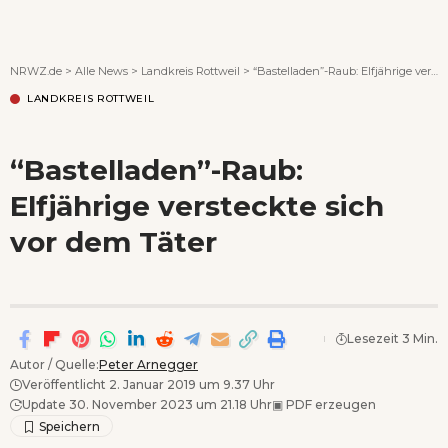
Wenn Orte erzählen ...
NRWZ.de
>
Alle News
>
Landkreis Rottweil
>
“Bastelladen”-Raub: Elfjährige versteckte sich vor dem Täter
LANDKREIS ROTTWEIL
“Bastelladen”-Raub:
Elfjährige versteckte sich
vor dem Täter
Lesezeit 3 Min.
Autor / Quelle:
Peter Arnegger
Veröffentlicht 2. Januar 2019 um 9.37 Uhr
Update 30. November 2023 um 21.18 Uhr
▣
PDF erzeugen