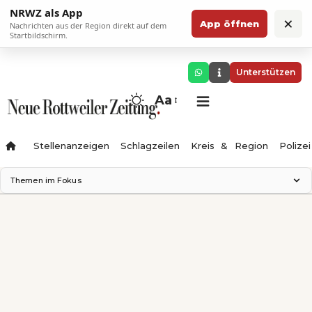
NRWZ als App
×
App öffnen
Nachrichten aus der Region direkt auf dem
Startbildschirm.
Unterstützen
Aa
Stellenanzeigen
Schlagzeilen
Kreis & Region
Polizei
Themen im Fokus
Landesgartenschau 2028
Zimmertheater Rottweil
Science Center
Ferienzauber '26
Testturm
Neckarline
Gäubahn