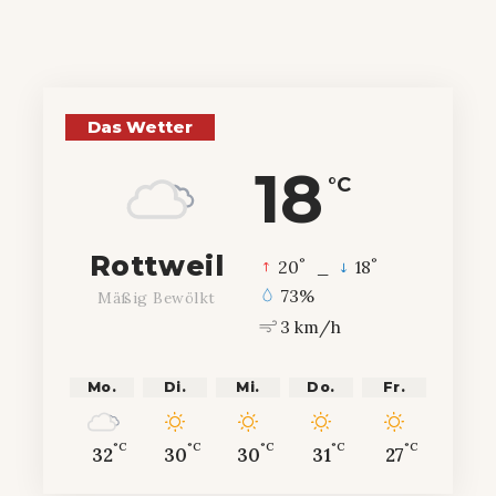
Das Wetter
18
°C
Rottweil
°
°
20
_
18
73%
Mäßig Bewölkt
3 km/h
Mo.
Di.
Mi.
Do.
Fr.
°C
°C
°C
°C
°C
32
30
30
31
27