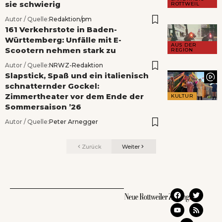
sie schwierig
ROTTWEIL
Autor / Quelle:
Redaktion/pm
161 Verkehrstote in Baden-
Württemberg: Unfälle mit E-
AUS DER
Scootern nehmen stark zu
REGION
Autor / Quelle:
NRWZ-Redaktion
Slapstick, Spaß und ein italienisch
schnatternder Gockel:
Zimmertheater vor dem Ende der
KULTUR
Sommersaison ’26
Autor / Quelle:
Peter Arnegger
Zurück
Weiter