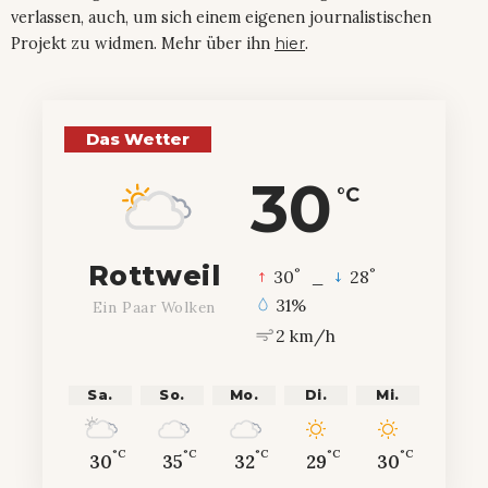
verlassen, auch, um sich einem eigenen journalistischen
Projekt zu widmen. Mehr über ihn
hier
.
Das Wetter
30
°C
Rottweil
°
°
30
_
28
31%
Ein Paar Wolken
2 km/h
Sa.
So.
Mo.
Di.
Mi.
°C
°C
°C
°C
°C
30
35
32
29
30