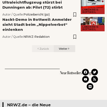
Ultraleichtflugzeug stürzt bei
Dunningen ab: Pilot (72) stirbt
LANDKREIS
ROTTWEIL
Autor / Quelle:
Polizeibericht (pz)
Nackt-Demo in Rottweil: Anmelder
sieht Stadt beim „Nippelverbot“
LANDKREIS
einlenken
ROTTWEIL
Autor / Quelle:
NRWZ-Redaktion
Zurück
Weiter
NRWZ.de – die Neue