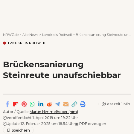
Wenn Orte erzählen ...
NRWZ.de
>
Alle News
>
Landkreis Rottweil
>
Brückensanierung Steinreute unaufschiebbar
LANDKREIS ROTTWEIL
Brückensanierung
Steinreute unaufschiebbar
Lesezeit 1 Min.
Autor / Quelle:
Martin Himmelheber (him)
Veröffentlicht 1. April 2019 um 19.22 Uhr
Update 12. Februar 2025 um 18.54 Uhr
▣
PDF erzeugen