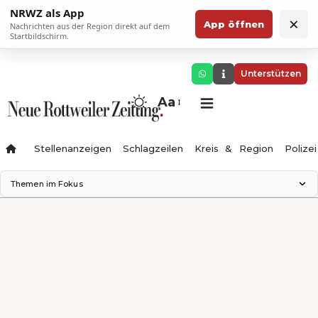
NRWZ als App
×
App öffnen
Nachrichten aus der Region direkt auf dem
Startbildschirm.
Unterstützen
Aa
Stellenanzeigen
Schlagzeilen
Kreis & Region
Polizei
Themen im Fokus
Landesgartenschau 2028
Zimmertheater Rottweil
Science Center
Ferienzauber '26
Testturm
Neckarline
Gäubahn