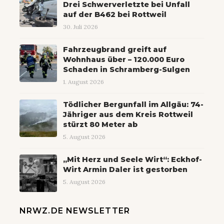
Drei Schwerverletzte bei Unfall
auf der B462 bei Rottweil
30. Juli 2026
Fahrzeugbrand greift auf
Wohnhaus über – 120.000 Euro
Schaden in Schramberg-Sulgen
1. August 2026
Tödlicher Bergunfall im Allgäu: 74-
Jähriger aus dem Kreis Rottweil
stürzt 80 Meter ab
5. August 2026
„Mit Herz und Seele Wirt“: Eckhof-
Wirt Armin Daler ist gestorben
5. August 2026
NRWZ.DE NEWSLETTER