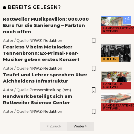
BEREITS GELESEN?
Rottweiler Musikpavillon: 800.000
4
Euro für die Sanierung – Farbton
LANDESGARTENS
noch offen
ROTTWEIL
Autor / Quelle:
NRWZ-Redaktion
Fearless V beim Metalacker
Tennenbronn: Ex-Primal-Fear-
Musiker geben erstes Konzert
KULTUR
Autor / Quelle:
NRWZ-Redaktion
Teufel und Lehrer sprechen über
Aichhaldens Infrastruktur
LANDKREIS
ROTTWEIL
Autor / Quelle:
Pressemitteilung (pm)
Handwerk beteiligt sich am
Rottweiler Science Center
LANDESGARTENS
ROTTWEIL
Autor / Quelle:
NRWZ-Redaktion
Zurück
Weiter