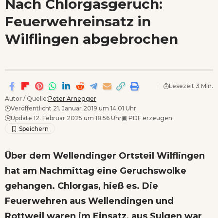
Nach Chlorgasgeruch:
Wenn Orte erzählen ...
Feuerwehreinsatz in
- Anzeige -
Wilflingen abgebrochen
Lesezeit 3 Min.
Autor / Quelle:
Peter Arnegger
Veröffentlicht 21. Januar 2019 um 14.01 Uhr
Update 12. Februar 2025 um 18.56 Uhr
▣
PDF erzeugen
Über dem Wellendinger Ortsteil Wilflingen
hat am Nachmittag eine Geruchswolke
gehangen. Chlorgas, hieß es. Die
Feuerwehren aus Wellendingen und
Rottweil waren im Einsatz, aus Sulgen war