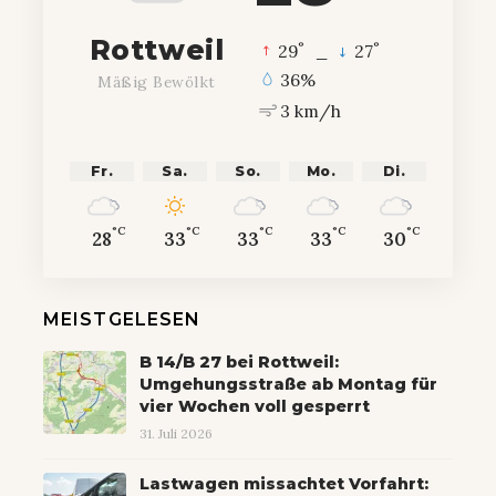
Rottweil
°
°
29
_
27
36%
Mäßig Bewölkt
3 km/h
Fr.
Sa.
So.
Mo.
Di.
°C
°C
°C
°C
°C
28
33
33
33
30
MEISTGELESEN
B 14/B 27 bei Rottweil:
Umgehungsstraße ab Montag für
vier Wochen voll gesperrt
31. Juli 2026
Lastwagen missachtet Vorfahrt: