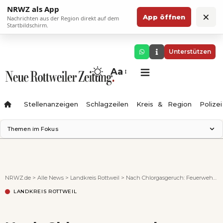
NRWZ als App
×
App öffnen
Nachrichten aus der Region direkt auf dem
Startbildschirm.
Unterstützen
Aa
Stellenanzeigen
Schlagzeilen
Kreis & Region
Polizei
Themen im Fokus
Landesgartenschau 2028
Zimmertheater Rottweil
Science Center
NRWZ.de
>
Alle News
>
Landkreis Rottweil
>
Nach Chlorgasgeruch: Feuerwehreinsatz in Wilflingen abgebrochen
Ferienzauber '26
LANDKREIS ROTTWEIL
Testturm
Neckarline
Gäubahn