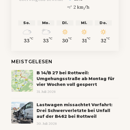
2 km/h
So.
Mo.
Di.
Mi.
Do.
°C
°C
°C
°C
°C
33
33
30
31
32
MEISTGELESEN
B 14/B 27 bei Rottweil:
Umgehungsstraße ab Montag für
vier Wochen voll gesperrt
31. Juli 2026
Lastwagen missachtet Vorfahrt:
Drei Schwerverletzte bei Unfall
auf der B462 bei Rottweil
30. Juli 2026