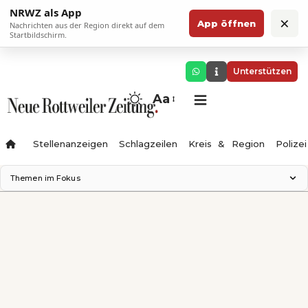
NRWZ als App
×
App öffnen
Nachrichten aus der Region direkt auf dem
Startbildschirm.
Unterstützen
Aa
Stellenanzeigen
Schlagzeilen
Kreis & Region
Polizei
Themen im Fokus
Landesgartenschau 2028
Zimmertheater Rottweil
Science Center
Ferienzauber '26
Testturm
Neckarline
Gäubahn