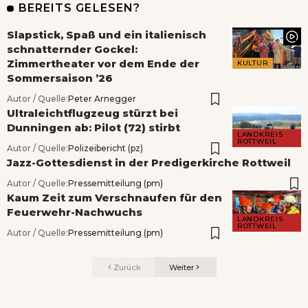
BEREITS GELESEN?
Slapstick, Spaß und ein italienisch
schnatternder Gockel:
Zimmertheater vor dem Ende der
KULTUR
Sommersaison ’26
Autor / Quelle:
Peter Arnegger
Ultraleichtflugzeug stürzt bei
Dunningen ab: Pilot (72) stirbt
LANDKREIS
ROTTWEIL
Autor / Quelle:
Polizeibericht (pz)
Jazz-Gottesdienst in der Predigerkirche Rottweil
Autor / Quelle:
Pressemitteilung (pm)
Kaum Zeit zum Verschnaufen für den
Feuerwehr-Nachwuchs
LANDKREIS
ROTTWEIL
Autor / Quelle:
Pressemitteilung (pm)
Zurück
Weiter