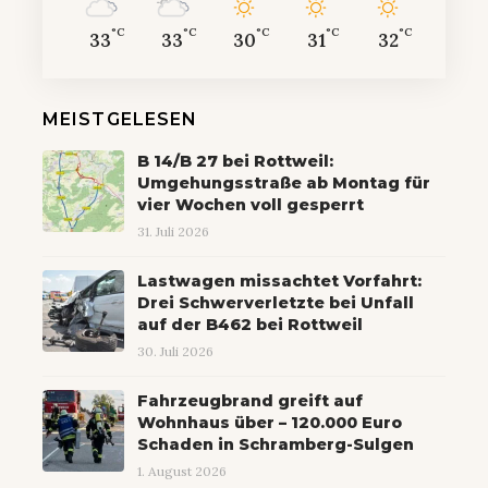
°C
°C
°C
°C
°C
33
33
30
31
32
MEISTGELESEN
B 14/B 27 bei Rottweil:
Umgehungsstraße ab Montag für
vier Wochen voll gesperrt
31. Juli 2026
Lastwagen missachtet Vorfahrt:
Drei Schwerverletzte bei Unfall
auf der B462 bei Rottweil
30. Juli 2026
Fahrzeugbrand greift auf
Wohnhaus über – 120.000 Euro
Schaden in Schramberg-Sulgen
1. August 2026