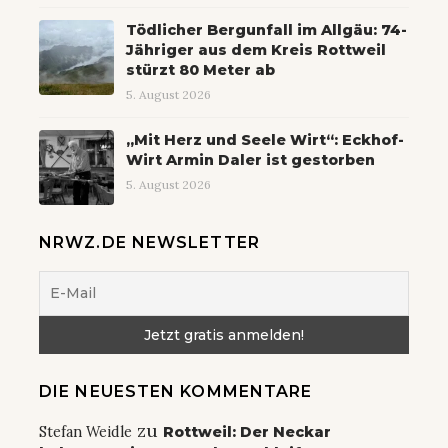
Tödlicher Bergunfall im Allgäu: 74-
Jähriger aus dem Kreis Rottweil
stürzt 80 Meter ab
5. August 2026
„Mit Herz und Seele Wirt“: Eckhof-
Wirt Armin Daler ist gestorben
5. August 2026
NRWZ.DE NEWSLETTER
DIE NEUESTEN KOMMENTARE
zu
Stefan Weidle
Rottweil: Der Neckar