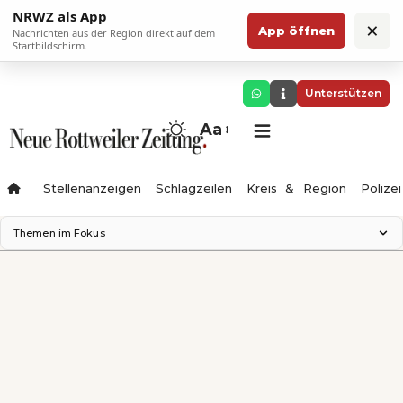
NRWZ als App
×
App öffnen
Nachrichten aus der Region direkt auf dem
Startbildschirm.
Unterstützen
Aa
Stellenanzeigen
Schlagzeilen
Kreis & Region
Polizei
Themen im Fokus
Landesgartenschau 2028
Zimmertheater Rottweil
Science Center
Ferienzauber '26
Testturm
Neckarline
Gäubahn