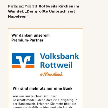
zu
Karlheinz Will
Rottweils Kirchen im
Wandel: „Der größte Umbruch seit
Napoleon“