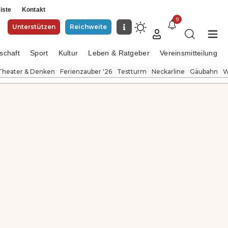
iste
Kontakt
9
Unterstützen
Reichweite
schaft
Sport
Kultur
Leben & Ratgeber
Vereinsmitteilung
Theater & Denken
Ferienzauber '26
Testturm
Neckarline
Gäubahn
W