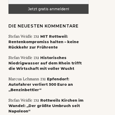
DIE NEUESTEN KOMMENTARE
zu
Stefan Weidle
MIT Rottweil:
Rentenkompromiss halten – keine
Rückkehr zur Frührente
zu
Stefan Weidle
Historisches
Niedrigwasser auf dem Rhein trifft
die Wirtschaft mit voller Wucht
zu
Marcus Lehmann
Epfendorf:
Autofahrer verliert 500 Euro an
„Benzinbettler“
zu
Stefan Weidle
Rottweils Kirchen im
Wandel: „Der größte Umbruch seit
Napoleon“