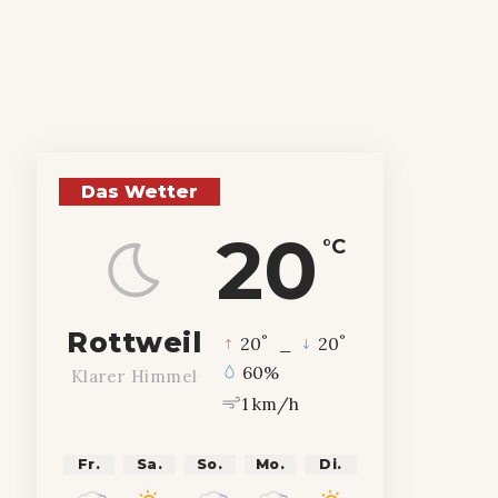
Das Wetter
20
°C
Rottweil
°
°
20
_
20
60%
Klarer Himmel
1 km/h
Fr.
Sa.
So.
Mo.
Di.