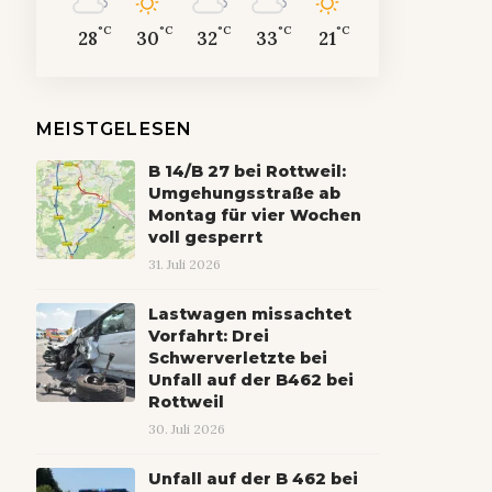
°C
°C
°C
°C
°C
28
30
32
33
21
MEISTGELESEN
B 14/B 27 bei Rottweil:
Umgehungsstraße ab
Montag für vier Wochen
voll gesperrt
31. Juli 2026
Lastwagen missachtet
Vorfahrt: Drei
Schwerverletzte bei
Unfall auf der B462 bei
Rottweil
30. Juli 2026
Unfall auf der B 462 bei