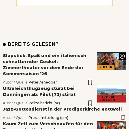
BEREITS GELESEN?
Slapstick, Spaß und ein italienisch
schnatternder Gockel:
Zimmertheater vor dem Ende der
KULTUR
Sommersaison ’26
Autor / Quelle:
Peter Arnegger
Ultraleichtflugzeug stürzt bei
Dunningen ab: Pilot (72) stirbt
LANDKREIS
ROTTWEIL
Autor / Quelle:
Polizeibericht (pz)
Jazz-Gottesdienst in der Predigerkirche Rottweil
Autor / Quelle:
Pressemitteilung (pm)
Kaum Zeit zum Verschnaufen für den