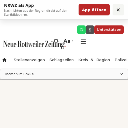
NRWZ als App
×
App öffnen
Nachrichten aus der Region direkt auf dem
Startbildschirm.
Unterstützen
Aa
Stellenanzeigen
Schlagzeilen
Kreis & Region
Polizei
Themen im Fokus
Landesgartenschau 2028
Zimmertheater Rottweil
Science Center
Ferienzauber '26
Testturm
Neckarline
Gäubahn