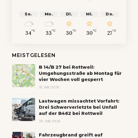
So.
Mo.
Di.
Mi.
Do.
°C
°C
°C
°C
°C
34
33
30
30
27
MEISTGELESEN
B 14/B 27 bei Rottweil:
Umgehungsstraße ab Montag für
vier Wochen voll gesperrt
31. Juli 2026
Lastwagen missachtet Vorfahrt:
Drei Schwerverletzte bei Unfall
auf der B462 bei Rottweil
30. Juli 2026
Fahrzeugbrand greift auf