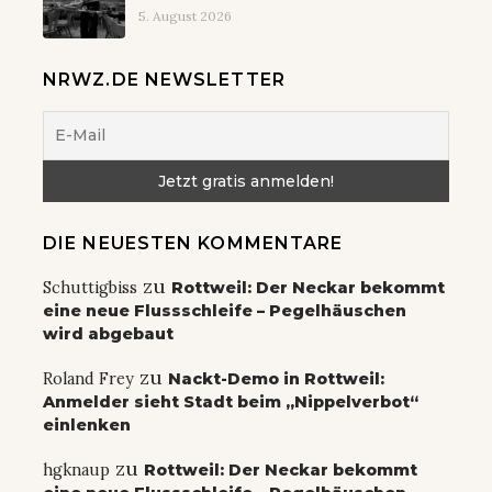
5. August 2026
NRWZ.DE NEWSLETTER
DIE NEUESTEN KOMMENTARE
zu
Schuttigbiss
Rottweil: Der Neckar bekommt
eine neue Flussschleife – Pegelhäuschen
wird abgebaut
zu
Roland Frey
Nackt-Demo in Rottweil:
Anmelder sieht Stadt beim „Nippelverbot“
einlenken
zu
hgknaup
Rottweil: Der Neckar bekommt