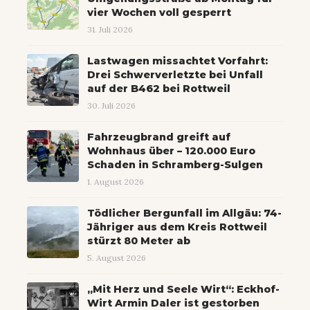
vier Wochen voll gesperrt
31. Juli 2026
Lastwagen missachtet Vorfahrt:
Drei Schwerverletzte bei Unfall
auf der B462 bei Rottweil
30. Juli 2026
Fahrzeugbrand greift auf
Wohnhaus über – 120.000 Euro
Schaden in Schramberg-Sulgen
1. August 2026
Tödlicher Bergunfall im Allgäu: 74-
Jähriger aus dem Kreis Rottweil
stürzt 80 Meter ab
5. August 2026
„Mit Herz und Seele Wirt“: Eckhof-
Wirt Armin Daler ist gestorben