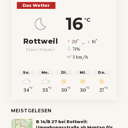
Das Wetter
16
°C
Rottweil
°
°
20
_
16
71%
Klarer Himmel
3 km/h
So.
Mo.
Di.
Mi.
Do.
°C
°C
°C
°C
°C
34
33
30
30
27
MEISTGELESEN
B 14/B 27 bei Rottweil:
Umgehungsstraße ab Montag für