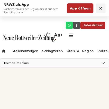
NRWZ als App
×
App öffnen
Nachrichten aus der Region direkt auf dem
Startbildschirm.
Unterstützen
Aa
Stellenanzeigen
Schlagzeilen
Kreis & Region
Polizei
Themen im Fokus
Landesgartenschau 2028
Zimmertheater Rottweil
Science Center
Ferienzauber '26
Testturm
Neckarline
Gäubahn