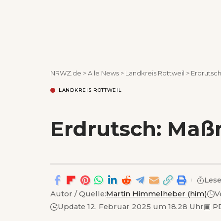
NRWZ.de
>
Alle News
>
Landkreis Rottweil
>
Erdrutsc
LANDKREIS ROTTWEIL
Erdrutsch: Maß
Lese
Autor / Quelle:
Martin Himmelheber (him)
V
Update 12. Februar 2025 um 18.28 Uhr
▣
PD