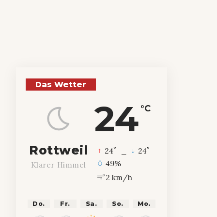
Das Wetter
24
°C
Rottweil
°
°
24
_
24
49%
Klarer Himmel
2 km/h
Do.
Fr.
Sa.
So.
Mo.