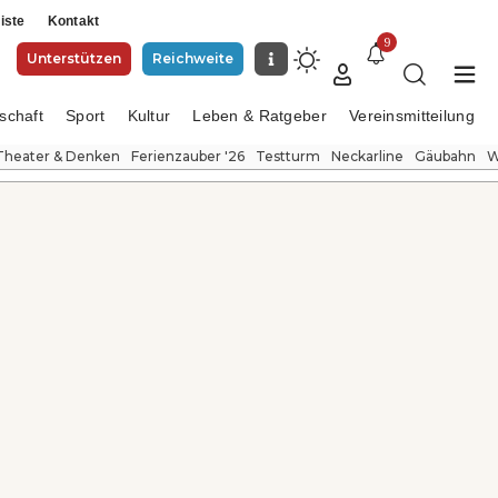
iste
Kontakt
9
Unterstützen
Reichweite
schaft
Sport
Kultur
Leben & Ratgeber
Vereinsmitteilung
Theater & Denken
Ferienzauber '26
Testturm
Neckarline
Gäubahn
W