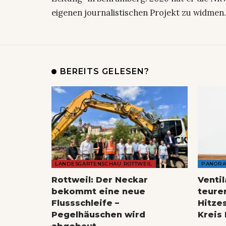
eigenen journalistischen Projekt zu widmen
BEREITS GELESEN?
LANDESGARTENSCHAU ROTTWEIL
PANOR
Rottweil: Der Neckar
Venti
bekommt eine neue
teure
Flussschleife –
Hitze
Pegelhäuschen wird
Kreis