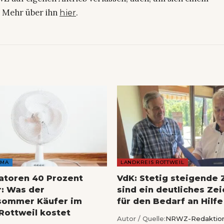
. Mehr über ihn
.
hier
AMA
LANDKREIS ROTTWEIL
latoren 40 Prozent
VdK: Stetig steigende 
r: Was der
sind ein deutliches Ze
sommer Käufer im
für den Bedarf an Hilfe
 Rottweil kostet
Autor / Quelle:
NRWZ-Redaktio