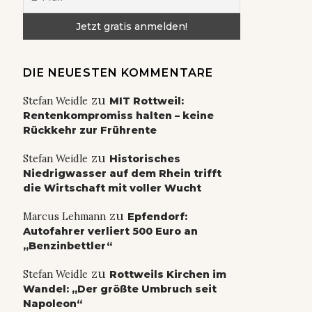
DIE NEUESTEN KOMMENTARE
zu
Stefan Weidle
MIT Rottweil:
Rentenkompromiss halten – keine
Rückkehr zur Frührente
zu
Stefan Weidle
Historisches
Niedrigwasser auf dem Rhein trifft
die Wirtschaft mit voller Wucht
zu
Marcus Lehmann
Epfendorf:
Autofahrer verliert 500 Euro an
„Benzinbettler“
zu
Stefan Weidle
Rottweils Kirchen im
Wandel: „Der größte Umbruch seit
Napoleon“