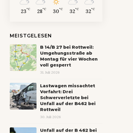
°C
°C
°C
°C
°C
23
28
30
32
32
MEISTGELESEN
B 14/B 27 bei Rottweil:
Umgehungsstraße ab
Montag für vier Wochen
voll gesperrt
31. Juli 2026
Lastwagen missachtet
Vorfahrt: Drei
Schwerverletzte bei
Unfall auf der B462 bei
Rottweil
30. Juli 2026
Unfall auf der B 462 bei