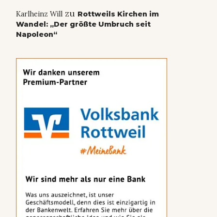
zu
Karlheinz Will
Rottweils Kirchen im
Wandel: „Der größte Umbruch seit
Napoleon“