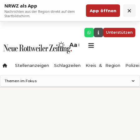
NRWZ als App
×
App öffnen
Nachrichten aus der Region direkt auf dem
Startbildschirm.
Unterstützen
Aa
Stellenanzeigen
Schlagzeilen
Kreis & Region
Polizei
Themen im Fokus
Landesgartenschau 2028
Zimmertheater Rottweil
Science Center
Ferienzauber '26
Testturm
Neckarline
Gäubahn