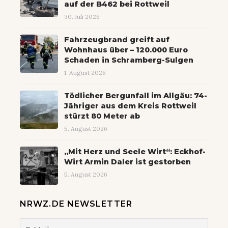
auf der B462 bei Rottweil
30. Juli 2026
Fahrzeugbrand greift auf
Wohnhaus über – 120.000 Euro
Schaden in Schramberg-Sulgen
1. August 2026
Tödlicher Bergunfall im Allgäu: 74-
Jähriger aus dem Kreis Rottweil
stürzt 80 Meter ab
5. August 2026
„Mit Herz und Seele Wirt“: Eckhof-
Wirt Armin Daler ist gestorben
5. August 2026
NRWZ.DE NEWSLETTER