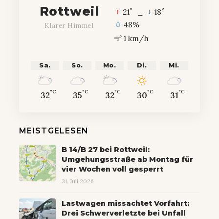
Rottweil
°
°
21
_
18
48%
Klarer Himmel
1 km/h
Sa.
So.
Mo.
Di.
Mi.
°C
°C
°C
°C
°C
32
35
32
30
31
MEISTGELESEN
B 14/B 27 bei Rottweil:
Umgehungsstraße ab Montag für
vier Wochen voll gesperrt
31. Juli 2026
Lastwagen missachtet Vorfahrt:
Drei Schwerverletzte bei Unfall