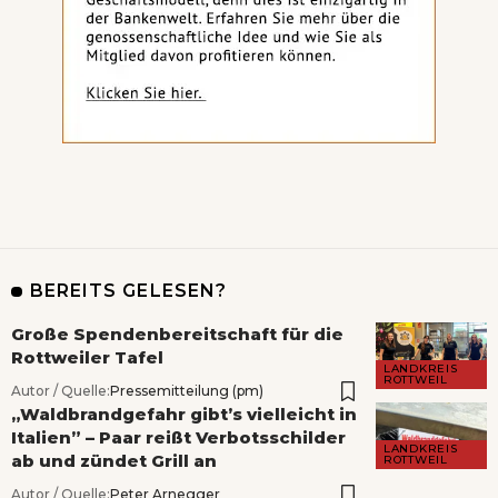
BEREITS GELESEN?
Große Spendenbereitschaft für die
Rottweiler Tafel
LANDKREIS
ROTTWEIL
Autor / Quelle:
Pressemitteilung (pm)
„Waldbrandgefahr gibt’s vielleicht in
Italien” – Paar reißt Verbotsschilder
LANDKREIS
ab und zündet Grill an
ROTTWEIL
Autor / Quelle:
Peter Arnegger