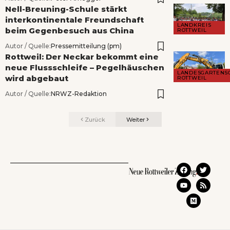
Nell-Breuning-Schule stärkt
interkontinentale Freundschaft
LANDKREIS
beim Gegenbesuch aus China
ROTTWEIL
Autor / Quelle:
Pressemitteilung (pm)
Rottweil: Der Neckar bekommt eine
neue Flussschleife – Pegelhäuschen
LANDESGARTENS
wird abgebaut
ROTTWEIL
Autor / Quelle:
NRWZ-Redaktion
Zurück
Weiter