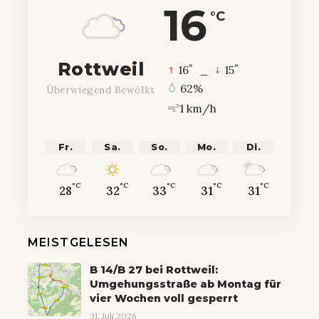
16
°C
Rottweil
°
°
16
_
15
62%
Überwiegend Bewölkt
1 km/h
Fr.
Sa.
So.
Mo.
Di.
°C
°C
°C
°C
°C
28
32
33
31
31
MEISTGELESEN
B 14/B 27 bei Rottweil:
Umgehungsstraße ab Montag für
vier Wochen voll gesperrt
31. Juli 2026