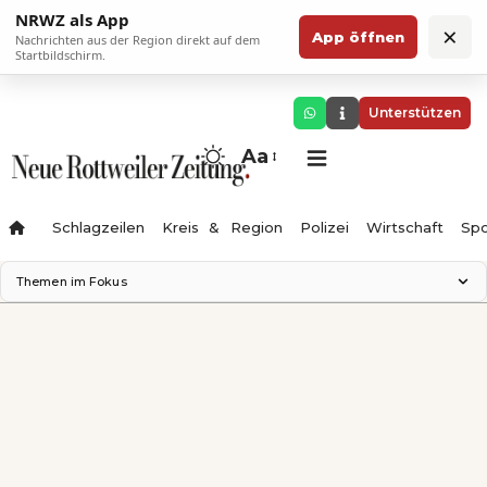
NRWZ als App
×
App öffnen
Nachrichten aus der Region direkt auf dem
Startbildschirm.
Unterstützen
Aa
Schlagzeilen
Kreis & Region
Polizei
Wirtschaft
Spo
Themen im Fokus
Landesgartenschau 2028
Science Center
Staatsmann: Theater & Denken
Ferienzauber '26
Testturm
Neckarline
Gäubahn