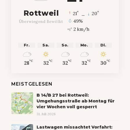
Rottweil
°
°
21
_
20
49%
Überwiegend Bewölkt
2 km/h
Fr.
Sa.
So.
Mo.
Di.
°C
°C
°C
°C
°C
28
32
32
32
30
MEISTGELESEN
B 14/B 27 bei Rottweil:
Umgehungsstraße ab Montag für
vier Wochen voll gesperrt
31. Juli 2026
Lastwagen missachtet Vorfahrt: