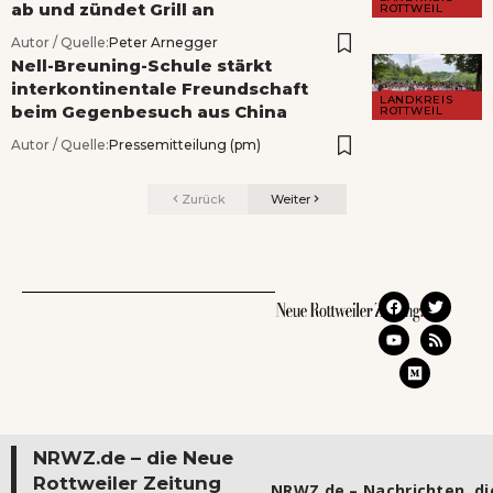
ab und zündet Grill an
ROTTWEIL
Autor / Quelle:
Peter Arnegger
Nell-Breuning-Schule stärkt
interkontinentale Freundschaft
LANDKREIS
beim Gegenbesuch aus China
ROTTWEIL
Autor / Quelle:
Pressemitteilung (pm)
Zurück
Weiter
NRWZ.de – die Neue
Rottweiler Zeitung
NRWZ.de – Nachrichten, die