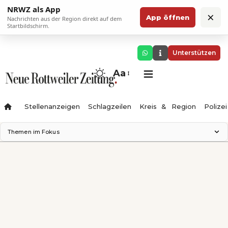
NRWZ als App
×
App öffnen
Nachrichten aus der Region direkt auf dem
Startbildschirm.
Unterstützen
Aa
Stellenanzeigen
Schlagzeilen
Kreis & Region
Polizei
Themen im Fokus
Landesgartenschau 2028
Zimmertheater Rottweil
Science Center
Ferienzauber '26
Testturm
Neckarline
Gäubahn