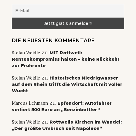
DIE NEUESTEN KOMMENTARE
zu
Stefan Weidle
MIT Rottweil:
Rentenkompromiss halten – keine Rückkehr
zur Frührente
zu
Stefan Weidle
Historisches Niedrigwasser
auf dem Rhein trifft die Wirtschaft mit voller
Wucht
zu
Marcus Lehmann
Epfendorf: Autofahrer
verliert 500 Euro an „Benzinbettler“
zu
Stefan Weidle
Rottweils Kirchen im Wandel:
„Der größte Umbruch seit Napoleon“