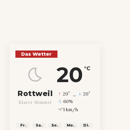
Das Wetter
20
°C
Rottweil
°
°
20
_
20
60%
Klarer Himmel
1 km/h
Fr.
Sa.
So.
Mo.
Di.