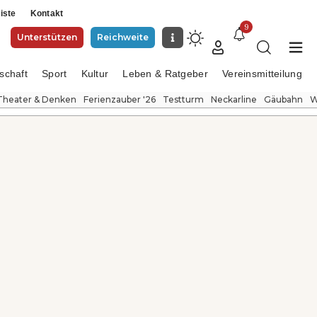
iste
Kontakt
9
Unterstützen
Reichweite
schaft
Sport
Kultur
Leben & Ratgeber
Vereinsmitteilung
Theater & Denken
Ferienzauber '26
Testturm
Neckarline
Gäubahn
W