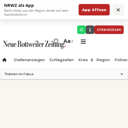
NRWZ als App
×
App öffnen
Nachrichten aus der Region direkt auf dem
Startbildschirm.
Unterstützen
Aa
Stellenanzeigen
Schlagzeilen
Kreis & Region
Polizei
Themen im Fokus
Landesgartenschau 2028
Zimmertheater Rottweil
Science Center
Ferienzauber '26
Testturm
Neckarline
Gäubahn