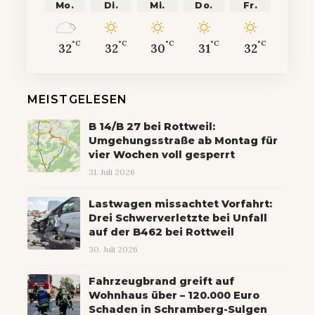
Mo.
Di.
Mi.
Do.
Fr.
°C
°C
°C
°C
°C
32
32
30
31
32
MEISTGELESEN
B 14/B 27 bei Rottweil:
Umgehungsstraße ab Montag für
vier Wochen voll gesperrt
31. Juli 2026
Lastwagen missachtet Vorfahrt:
Drei Schwerverletzte bei Unfall
auf der B462 bei Rottweil
30. Juli 2026
Fahrzeugbrand greift auf
Wohnhaus über – 120.000 Euro
Schaden in Schramberg-Sulgen