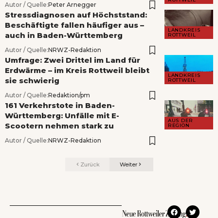
Autor / Quelle:
Peter Arnegger
Stressdiagnosen auf Höchststand:
Beschäftigte fallen häufiger aus –
LANDKREIS
auch in Baden-Württemberg
ROTTWEIL
Autor / Quelle:
NRWZ-Redaktion
Umfrage: Zwei Drittel im Land für
Erdwärme – im Kreis Rottweil bleibt
LANDKREIS
sie schwierig
ROTTWEIL
Autor / Quelle:
Redaktion/pm
161 Verkehrstote in Baden-
Württemberg: Unfälle mit E-
AUS DER
Scootern nehmen stark zu
REGION
Autor / Quelle:
NRWZ-Redaktion
Zurück
Weiter