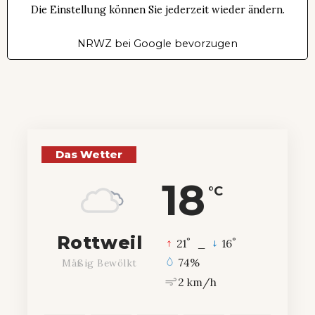
Die Einstellung können Sie jederzeit wieder ändern.
NRWZ bei Google bevorzugen
Das Wetter
18
°C
Rottweil
°
°
21
_
16
74%
Mäßig Bewölkt
2 km/h