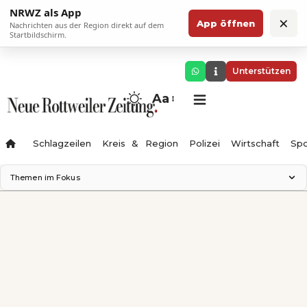
NRWZ als App
×
App öffnen
Nachrichten aus der Region direkt auf dem
Startbildschirm.
Unterstützen
Aa
Schlagzeilen
Kreis & Region
Polizei
Wirtschaft
Spo
Themen im Fokus
Landesgartenschau 2028
Science Center
Staatsmann: Theater & Denken
Ferienzauber '26
Testturm
Neckarline
Gäubahn