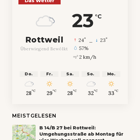
Das Wetter
23
°C
Rottweil
°
°
24
_
23
57%
Überwiegend Bewölkt
2 km/h
Do.
Fr.
Sa.
So.
Mo.
°C
°C
°C
°C
°C
28
29
28
32
33
MEISTGELESEN
B 14/B 27 bei Rottweil:
Umgehungsstraße ab Montag für