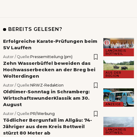
BEREITS GELESEN?
Erfolgreiche Karate-Prüfungen beim
SV Lauffen
LANDKREIS
ROTTWEIL
Autor / Quelle:
Pressemitteilung (pm)
Zehn Wasserbüffel beweiden das
Hochwasserbecken an der Breg bei
AUS DER
Wolterdingen
REGION
Autor / Quelle:
NRWZ-Redaktion
Oldtimer-Sonntag in Schramberg:
WirtschaftswunderKlassik am 30.
August
ANZEIGE
Autor / Quelle:
PR/Werbung
Tödlicher Bergunfall im Allgäu: 74-
Jähriger aus dem Kreis Rottweil
LANDKREIS
stürzt 80 Meter ab
ROTTWEIL