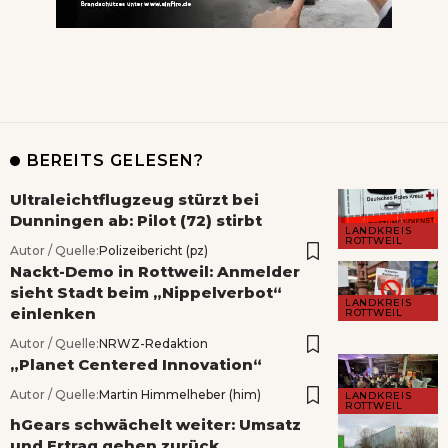
BEREITS GELESEN?
Ultraleichtflugzeug stürzt bei
Dunningen ab: Pilot (72) stirbt
LANDKREIS
ROTTWEIL
Autor / Quelle:
Polizeibericht (pz)
Nackt-Demo in Rottweil: Anmelder
sieht Stadt beim „Nippelverbot“
LANDKREIS
einlenken
ROTTWEIL
Autor / Quelle:
NRWZ-Redaktion
„Planet Centered Innovation“
Autor / Quelle:
Martin Himmelheber (him)
LANDKREIS
ROTTWEIL
hGears schwächelt weiter: Umsatz
und Ertrag gehen zurück