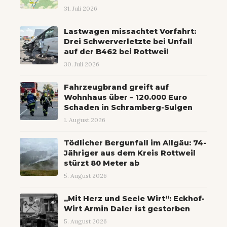
31. Juli 2026
Lastwagen missachtet Vorfahrt:
Drei Schwerverletzte bei Unfall
auf der B462 bei Rottweil
30. Juli 2026
Fahrzeugbrand greift auf
Wohnhaus über – 120.000 Euro
Schaden in Schramberg-Sulgen
1. August 2026
Tödlicher Bergunfall im Allgäu: 74-
Jähriger aus dem Kreis Rottweil
stürzt 80 Meter ab
5. August 2026
„Mit Herz und Seele Wirt“: Eckhof-
Wirt Armin Daler ist gestorben
5. August 2026