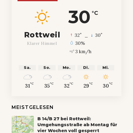
30
°C
Rottweil
°
°
32
_
30
30%
Klarer Himmel
3 km/h
Sa.
So.
Mo.
Di.
Mi.
°C
°C
°C
°C
°C
31
35
32
29
30
MEISTGELESEN
B 14/B 27 bei Rottweil:
Umgehungsstraße ab Montag für
vier Wochen voll gesperrt