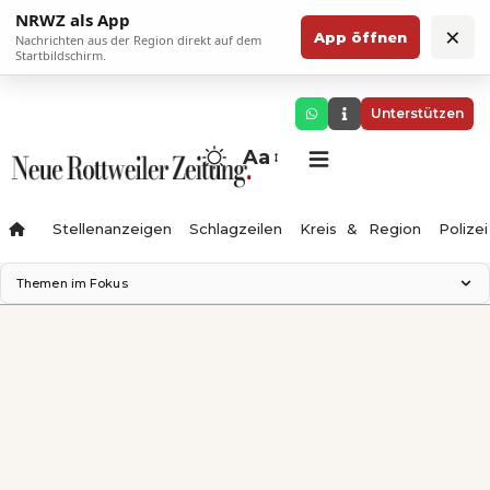
NRWZ als App
×
App öffnen
Nachrichten aus der Region direkt auf dem
Startbildschirm.
Unterstützen
Aa
Stellenanzeigen
Schlagzeilen
Kreis & Region
Polizei
Themen im Fokus
Landesgartenschau 2028
Zimmertheater Rottweil
Science Center
Ferienzauber '26
Testturm
Neckarline
Gäubahn