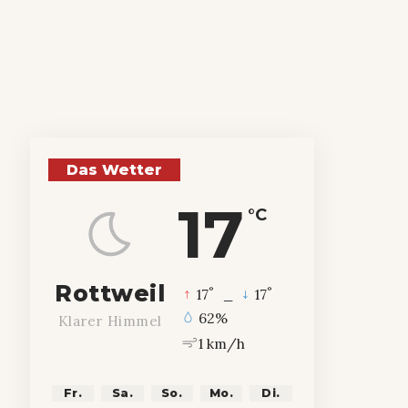
Das Wetter
17
°C
Rottweil
°
°
17
_
17
62%
Klarer Himmel
1 km/h
Fr.
Sa.
So.
Mo.
Di.