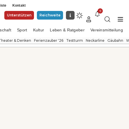
iste
Kontakt
9
Unterstützen
Reichweite
schaft
Sport
Kultur
Leben & Ratgeber
Vereinsmitteilung
Theater & Denken
Ferienzauber '26
Testturm
Neckarline
Gäubahn
W