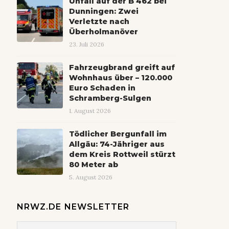
Unfall auf der B 462 bei
Dunningen: Zwei
Verletzte nach
Überholmanöver
23. Juli 2026
Fahrzeugbrand greift auf
Wohnhaus über – 120.000
Euro Schaden in
Schramberg-Sulgen
1. August 2026
Tödlicher Bergunfall im
Allgäu: 74-Jähriger aus
dem Kreis Rottweil stürzt
80 Meter ab
5. August 2026
NRWZ.DE NEWSLETTER