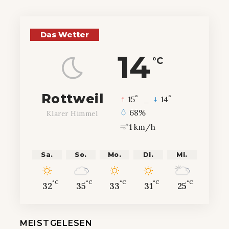
Das Wetter
14
°C
Rottweil
°
°
15
_
14
68%
Klarer Himmel
1 km/h
Sa.
So.
Mo.
Di.
Mi.
°C
°C
°C
°C
°C
32
35
33
31
25
MEISTGELESEN