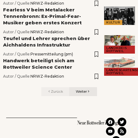
Autor / Quelle:
NRWZ-Redaktion
Fearless V beim Metalacker
Tennenbronn: Ex-Primal-Fear-
Musiker geben erstes Konzert
KULTUR
Autor / Quelle:
NRWZ-Redaktion
Teufel und Lehrer sprechen über
Aichhaldens Infrastruktur
LANDKREIS
ROTTWEIL
Autor / Quelle:
Pressemitteilung (pm)
Handwerk beteiligt sich am
Rottweiler Science Center
LANDESGARTENS
ROTTWEIL
Autor / Quelle:
NRWZ-Redaktion
Zurück
Weiter