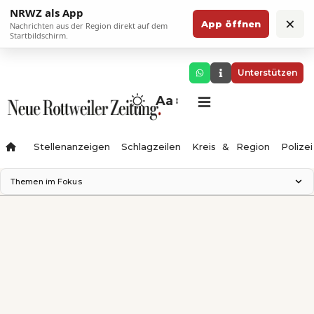
NRWZ als App
×
App öffnen
Nachrichten aus der Region direkt auf dem
Startbildschirm.
Unterstützen
Aa
Stellenanzeigen
Schlagzeilen
Kreis & Region
Polizei
Themen im Fokus
Landesgartenschau 2028
Zimmertheater Rottweil
Science Center
Ferienzauber '26
Testturm
Neckarline
Gäubahn