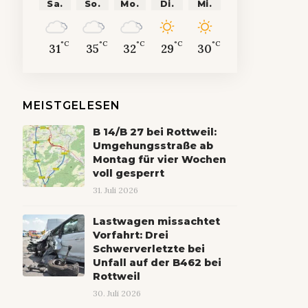
Sa.
So.
Mo.
Di.
Mi.
°C
°C
°C
°C
°C
31
35
32
29
30
MEISTGELESEN
B 14/B 27 bei Rottweil:
Umgehungsstraße ab
Montag für vier Wochen
voll gesperrt
31. Juli 2026
Lastwagen missachtet
Vorfahrt: Drei
Schwerverletzte bei
Unfall auf der B462 bei
Rottweil
30. Juli 2026