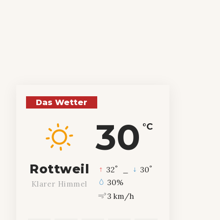
Das Wetter
30
°C
Rottweil
°
°
32
_
30
30%
Klarer Himmel
3 km/h