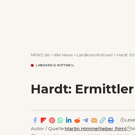
NRWZ.de
>
Alle News
>
Landkreis Rottweil
>
Hardt: E
LANDKREIS ROTTWEIL
Hardt: Ermittl
Lese
Autor / Quelle:
Martin Himmelheber (him)
V