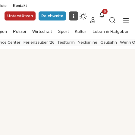
iste
Kontakt
9
Unterstützen
Reichweite
gion
Polizei
Wirtschaft
Sport
Kultur
Leben & Ratgeber
ence Center
Ferienzauber '26
Testturm
Neckarline
Gäubahn
Wenn Or