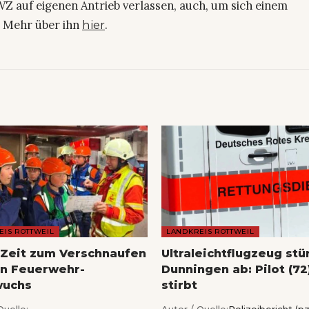
Z auf eigenen Antrieb verlassen, auch, um sich einem
. Mehr über ihn
.
hier
EIS ROTTWEIL
LANDKREIS ROTTWEIL
Zeit zum Verschnaufen
Ultraleichtflugzeug stü
en Feuerwehr-
Dunningen ab: Pilot (72
wuchs
stirbt
Quelle:
Autor / Quelle:
Polizeibericht (pz