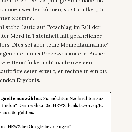
mentieren. Der 25-jährige Sohn habe bis
rnommen werden können, so Grundke. „Er
hten Zustand.“
l stehe, laute auf Totschlag im Fall der
ter Mord in Tateinheit mit gefährlicher
ders. Dies sei aber „eine Momentaufnahme“,
ungen oder eines Prozesses ändern. Bisher
l wie Heimtücke nicht nachzuweisen,
ufträge seien erteilt, er rechne in ein bis
enden Ergebnis.
 Quelle auswählen:
Sie möchten Nachrichten aus
er finden? Dann wählen Sie NRWZ.de als bevorzugte
e aus. So geht es:
tton „NRWZ bei Google bevorzugen“.