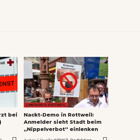
LANDKREIS ROTTWEIL
rzt bei
Nackt-Demo in Rottweil:
)
Anmelder sieht Stadt beim
„Nippelverbot“ einlenken
)
Autor / Quelle:
NRWZ-Redaktion