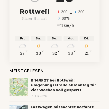
Rottweil
°
°
20
_
20
60%
Klarer Himmel
1 km/h
Fr.
Sa.
So.
Mo.
Di.
°C
°C
°C
°C
°C
28
30
32
33
21
MEISTGELESEN
B 14/B 27 bei Rottweil:
Umgehungsstraße ab Montag für
vier Wochen voll gesperrt
31. Juli 2026
Lastwagen missachtet Vorfahrt: