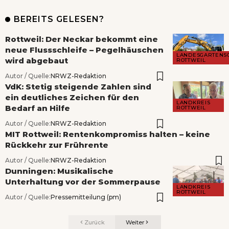
BEREITS GELESEN?
Rottweil: Der Neckar bekommt eine
neue Flussschleife – Pegelhäuschen
LANDESGARTENS
wird abgebaut
ROTTWEIL
Autor / Quelle:
NRWZ-Redaktion
VdK: Stetig steigende Zahlen sind
ein deutliches Zeichen für den
LANDKREIS
Bedarf an Hilfe
ROTTWEIL
Autor / Quelle:
NRWZ-Redaktion
MIT Rottweil: Rentenkompromiss halten – keine
Rückkehr zur Frührente
Autor / Quelle:
NRWZ-Redaktion
Dunningen: Musikalische
Unterhaltung vor der Sommerpause
LANDKREIS
ROTTWEIL
Autor / Quelle:
Pressemitteilung (pm)
Zurück
Weiter