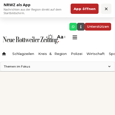
NRWZ als App
×
App öffnen
Nachrichten aus der Region direkt auf dem
Startbildschirm.
Unterstützen
Aa
Schlagzeilen
Kreis & Region
Polizei
Wirtschaft
Spo
Themen im Fokus
Landesgartenschau 2028
Science Center
Staatsmann: Theater & Denken
Ferienzauber '26
Testturm
Neckarline
Gäubahn