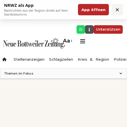
NRWZ als App
×
App öffnen
Nachrichten aus der Region direkt auf dem
Startbildschirm.
Unterstützen
Aa
Stellenanzeigen
Schlagzeilen
Kreis & Region
Polizei
Themen im Fokus
Landesgartenschau 2028
Zimmertheater Rottweil
Science Center
Ferienzauber '26
Testturm
Neckarline
Gäubahn