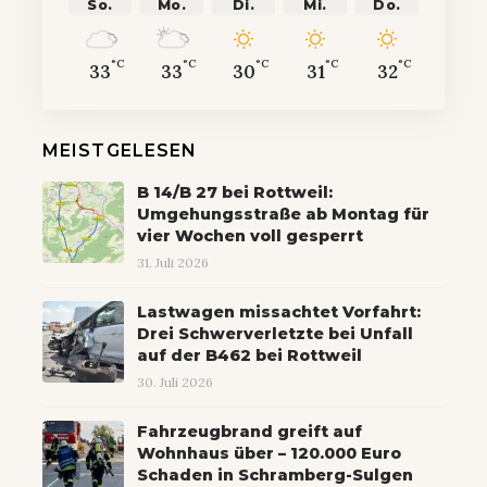
So.
Mo.
Di.
Mi.
Do.
°C
°C
°C
°C
°C
33
33
30
31
32
MEISTGELESEN
B 14/B 27 bei Rottweil:
Umgehungsstraße ab Montag für
vier Wochen voll gesperrt
31. Juli 2026
Lastwagen missachtet Vorfahrt:
Drei Schwerverletzte bei Unfall
auf der B462 bei Rottweil
30. Juli 2026
Fahrzeugbrand greift auf
Wohnhaus über – 120.000 Euro
Schaden in Schramberg-Sulgen