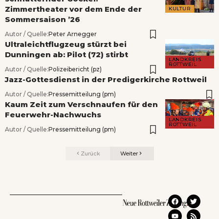
Zimmertheater vor dem Ende der
KULTUR
Sommersaison ’26
Autor / Quelle:
Peter Arnegger
Ultraleichtflugzeug stürzt bei
Dunningen ab: Pilot (72) stirbt
LANDKREIS
ROTTWEIL
Autor / Quelle:
Polizeibericht (pz)
Jazz-Gottesdienst in der Predigerkirche Rottweil
Autor / Quelle:
Pressemitteilung (pm)
Kaum Zeit zum Verschnaufen für den
Feuerwehr-Nachwuchs
LANDKREIS
ROTTWEIL
Autor / Quelle:
Pressemitteilung (pm)
Zurück
Weiter